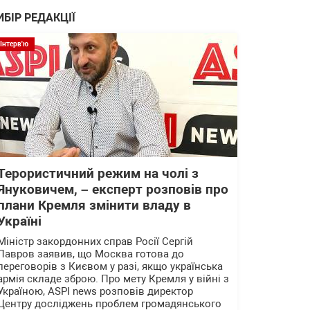
ИБІР РЕДАКЦІЇ
Інтерв'ю
Терористичний режим на чолі з
Януковичем, – експерт розповів про
плани Кремля змінити владу в
Україні
Міністр закордонних справ Росії Сергій
Лавров заявив, що Москва готова до
переговорів з Києвом у разі, якщо українська
армія складе зброю. Про мету Кремля у війні з
Україною, ASPI news розповів директор
Центру досліджень проблем громадянського