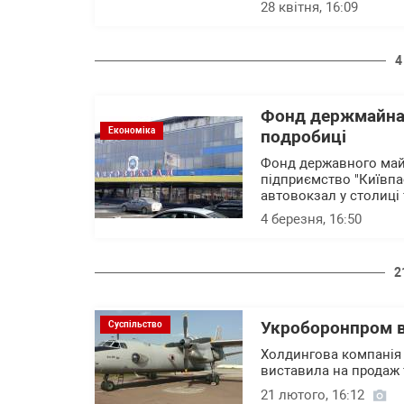
28 квітня, 16:09
4
Фонд держмайна 
Економіка
подробиці
Фонд державного майн
підприємство "Київпа
автовокзал у столиці 
4 березня, 16:50
2
Укроборонпром в
Суспільство
Холдингова компанія 
виставила на продаж т
21 лютого, 16:12