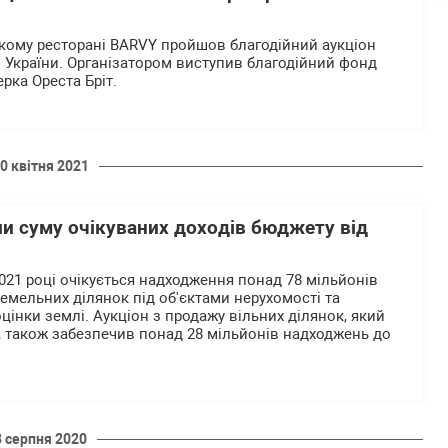
ькому ресторані BARVY пройшов благодійний аукціон
України. Організатором виступив благодійний фонд
рка Ореста Бріт.
0 квітня 2021
ли суму очікуваних доходів бюджету від
021 році очікується надходження понад 78 мільйонів
емельних ділянок під об'єктами нерухомості та
цінки землі. Аукціон з продажу вільних ділянок, який
 також забезпечив понад 28 мільйонів надходжень до
8 серпня 2020