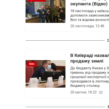
окупанта (Відео)
18 листопада у київс
допомоги захисникам 
Bon та відома волонте
20 листопада, 13:48
2
В Київраді назва
продажу землі
Київ
До бюджету Києва у 2
гривень від продажу з
грошової експертної о
проводився в лютому,
бюджету столиці.
20 квітня, 18:22