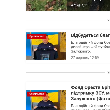
4 грудня, 21:05
2
Відбудеться благ
Суспільство
Благодійний фонд Оре
дизайнерської футбо
Залужного.
27 серпня, 12:59
2
Фонд Орести Бріт
підтримку ЗСУ, 
Суспільство
Залужного (Фото
Благодійний фонд Оре