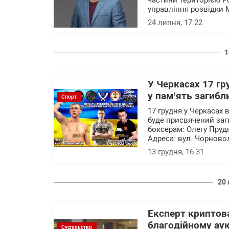
частини територією Р
управління розвідки 
24 липня, 17:22
1
У Черкасах 17 гр
у пам’ять загибл
Спорт
17 грудня у Черкасах 
буде присвячений заг
боксерам: Олегу Пруд
Адреса: вул. Чорновол
13 грудня, 16:31
20 
Експерт криптов
благодійному аук
Суспільство