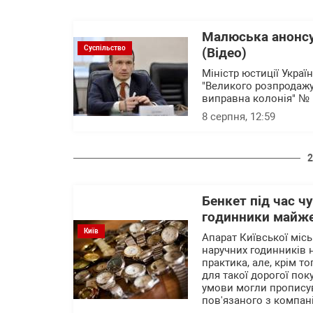
Малюська анонсу
Суспільство
(Відео)
Міністр юстиції Укра
"Великого розпродажу
виправна колонія" № 5
8 серпня, 12:59
2
Бенкет під час ч
годинники майже
Київ
Апарат Київської міс
наручних годинників 
практика, але, крім то
для такої дорогої пок
умови могли прописув
пов'язаного з компані