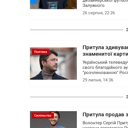
дизайнерської футбо
Залужного.
26 серпня, 22:26
Притула здивува
Політика
знаменитої карти
Український телеведу
свого благодійного ау
"розчленованою" Росі
29 липня, 14:36
Притула продав 
Суспільство
Волонтер Сергій Прит