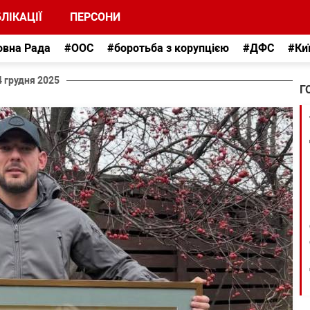
ЛІКАЦІЇ
ПЕРСОНИ
овна Рада
#ООС
#боротьба з корупцією
#ДФС
#Ки
4 грудня 2025
Г