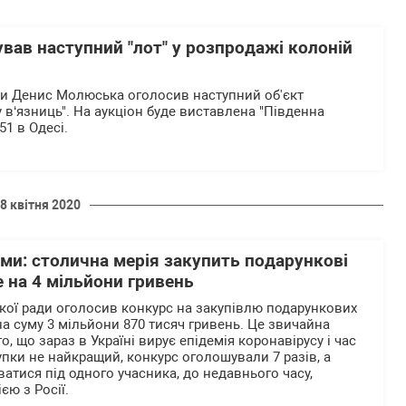
вав наступний "лот" у розпродажі колоній
їни Денис Молюська оголосив наступний об'єкт
 в‘язниць". На аукціон буде виставлена "Південна
1 в Одесі.
8 квітня 2020
уми: столична мерія закупить подарункові
 на 4 мільйони гривень
ької ради оголосив конкурс на закупівлю подарункових
на суму 3 мільйони 870 тисяч гривень. Це звичайна
го, що зараз в Україні вирує епідемія коронавірусу і час
упки не найкращий, конкурс оголошували 7 разів, а
атися під одного учасника, до недавнього часу,
єю з Росії.