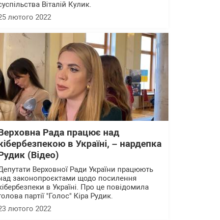
суспільства Віталій Кулик.
25 лютого 2022
Верховна Рада працює над
кібербезпекою в Україні, – нардепка
Рудик (Відео)
Депутати Верховної Ради України працюють
над законопроєктами щодо посилення
кібербезпеки в Україні. Про це повідомила
голова партії "Голос" Кіра Рудик.
23 лютого 2022