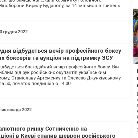
осії, що раніше належала керівнику Головного
Міноборони Кирилу Буданову, за 14 мільйонів гривень.
3 грудня 2022
удня відбудеться вечір професійного боксу
их боксерів та аукціон на підтримку ЗСУ
відбудеться благодійний вечір професійного боксу. Він
иблим від рук російських окупантів українським
кому, Станіславу Артеменку та Олексію Джунківському.
а 50, початок поєдинків о 14:00.
листопада 2022
алютного ринку Сотниченко на
ціоні в Києві спалив шеврон російського