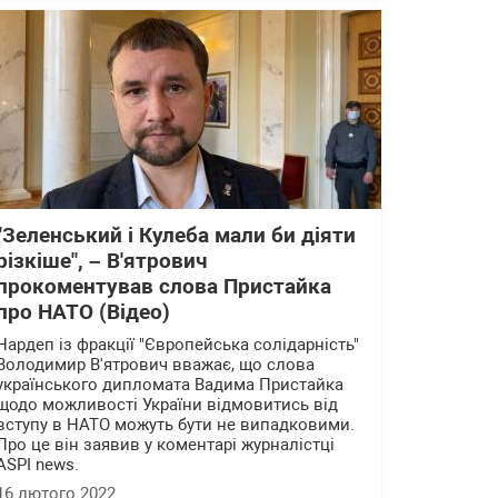
"Зеленський і Кулеба мали би діяти
різкіше", – В'ятрович
прокоментував слова Пристайка
про НАТО (Відео)
Нардеп із фракції "Європейська солідарність"
Володимир В'ятрович вважає, що слова
українського дипломата Вадима Пристайка
щодо можливості України відмовитись від
вступу в НАТО можуть бути не випадковими.
Про це він заявив у коментарі журналістці
ASPI news.
16 лютого 2022