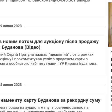
лки з підписом головнокомандуючого ЗСУ Валерія
29 липня 2023
в новим лотом для аукціону після продажу
 Буданова (Відео)
чий Сергій Притула назвав "ідеальний" лот в рамках
кціону і прокоментував успіх з продажем карти з
єю з особистого кабінету глави ГУР Кирила Буданова.
24 липня 2023
знамениту карту Буданова за рекордну суму
ула продав на аукціоні мапу із розчленованою на