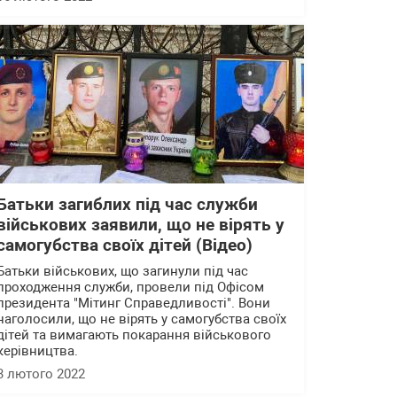
Батьки загиблих під час служби
військових заявили, що не вірять у
самогубства своїх дітей (Відео)
Батьки військових, що загинули під час
проходження служби, провели під Офісом
президента "Мітинг Справедливості". Вони
наголосили, що не вірять у самогубства своїх
дітей та вимагають покарання військового
керівництва.
3 лютого 2022