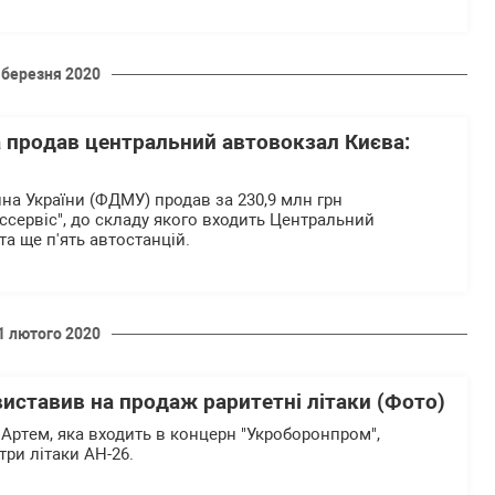
 березня 2020
продав центральний автовокзал Києва:
а України (ФДМУ) продав за 230,9 млн грн
ссервіс", до складу якого входить Центральний
та ще п'ять автостанцій.
1 лютого 2020
иставив на продаж раритетні літаки (Фото)
Артем, яка входить в концерн "Укроборонпром",
ри літаки АН-26.