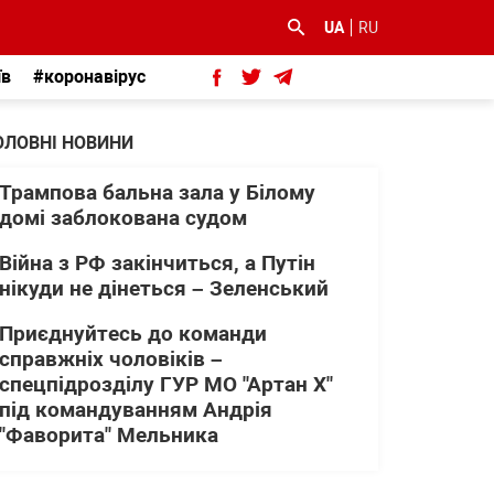
UA
RU
їв
#коронавірус
ОЛОВНІ НОВИНИ
Трампова бальна зала у Білому
домі заблокована судом
Війна з РФ закінчиться, а Путін
нікуди не дінеться – Зеленський
Приєднуйтесь до команди
справжніх чоловіків –
спецпідрозділу ГУР МО "Артан Х"
під командуванням Андрія
"Фаворита" Мельника