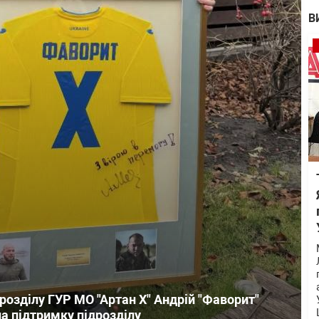
В
озділу ГУР МО "Артан Х" Андрій "Фаворит"
на підтримку підрозділу