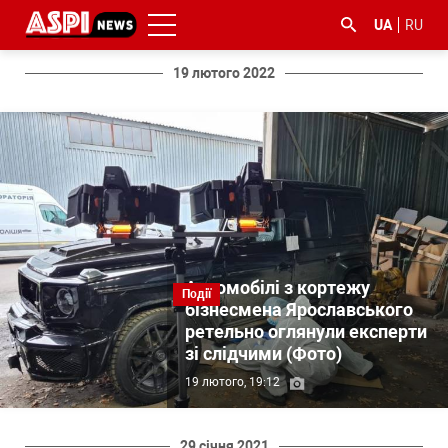
UA
RU
19 лютого 2022
#ООС
#боротьба
#ДФС
#Київ
#коронавірус
з
корупцією
Автомобілі з кортежу
Події
бізнесмена Ярославського
ретельно оглянули експерти
зі слідчими (Фото)
19 лютого, 19:12
29 січня 2021