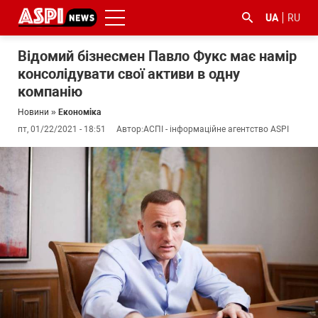
UA
RU
Відомий бізнесмен Павло Фукс має намір
консолідувати свої активи в одну
компанію
Новини
»
Економіка
пт, 01/22/2021 - 18:51
Автор:
АСПІ - інформаційне агентство ASPI
#ООС
#боротьба
#ДФС
#Київ
#коронавірус
з
корупцією