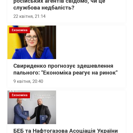
російських агентів свідомо, чи це
службова недбалість?
22 квітня, 21:14
Економіка
Свириденко прогнозує здешевлення
пального: "Економіка реагує на ринок"
9 квітня, 20:40
Економіка
БЕБ та Нафтогазова Асоціація України