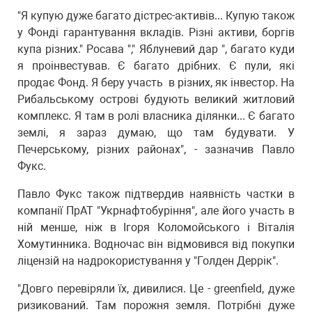
"Я купую дуже багато дістрес-активів... Купую також
у Фонді гарантування вкладів. Різні активи, боргів
купа різних." Росава "," Яблуневий дар ", багато куди
я проінвестував. Є багато дрібних. Є пули, які
продає Фонд. Я беру участь в різних, як інвестор. На
Рибальському острові будують великий житловий
комплекс. Я там в ролі власника ділянки... Є багато
землі, я зараз думаю, що там будувати. У
Печерському, різних районах", - зазначив Павло
Фукс.
Павло Фукс також підтвердив наявність частки в
компанії ПрАТ "Укрнафтобуріння", але його участь в
ній менше, ніж в Ігоря Коломойського і Віталія
Хомутинника. Водночас він відмовився від покупки
ліцензій на надрокористування у "Голден Деррік".
"Довго перевіряли їх, дивилися. Це - greenfield, дуже
ризикований. Там порожня земля. Потрібні дуже