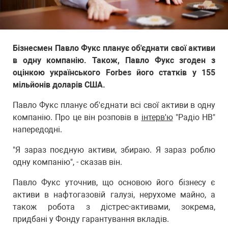
Бізнесмен Павло Фукс планує об'єднати свої активи
в одну компанію. Також, Павло Фукс згоден з
оцінкою українського Forbes його статків у 155
мільйонів доларів США.
Павло Фукс планує об'єднати всі свої активи в одну
компанію. Про це він розповів в
інтерв'ю
"Радіо НВ"
напередодні.
"Я зараз поєдную активи, збираю. Я зараз роблю
одну компанію", - сказав він.
Павло Фукс уточнив, що основою його бізнесу є
активи в нафтогазовій галузі, нерухоме майно, а
також робота з дістрес-активами, зокрема,
придбані у Фонду гарантування вкладів.