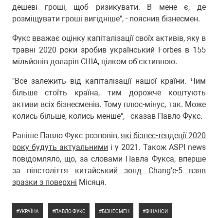
дешеві гроші, щоб ризикувати. В мене є, де
розміщувати гроші вигідніше", - пояснив бізнесмен.
Фукс вважає оцінку капіталізації своїх активів, яку в
травні 2020 роки зробив український Forbes в 155
мільйонів доларів США, цілком об'єктивною.
"Все залежить від капіталізації нашої країни. Чим
більше стоїть країна, тим дорожче коштують
активи всіх бізнесменів. Тому плюс-мінус, так. Може
колись більше, колись менше", - сказав Павло Фукс.
Раніше Павло Фукс розповів,
які бізнес-тендеції 2020
року будуть актуальними
і у 2021. Також ASPI news
повідомляло, що, за словами Павла Фукса, вперше
за півстоліття
китайський зонд Chang'e-5 взяв
зразки з поверхні
Місяця.
УКРАЇНА
ПАВЛО ФУКС
БІЗНЕСМЕН
ФІНАНСИ