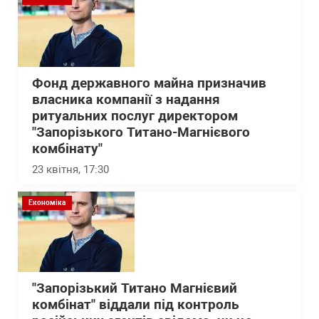
Фонд державного майна призначив
власника компанії з надання
ритуальних послуг директором
"Запорізького Титано-Магнієвого
комбінату"
23 квітня, 17:30
Економіка
"Запорізький Титано Магнієвий
комбінат" віддали під контроль