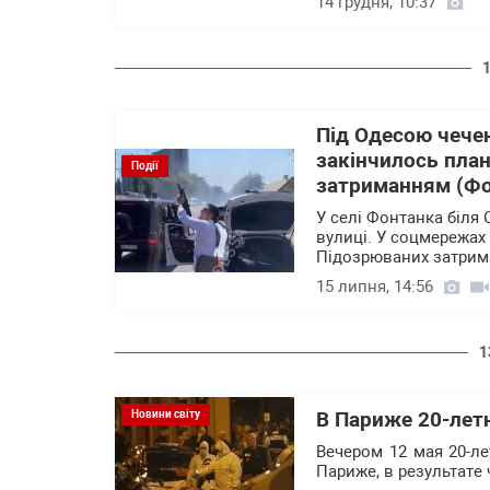
14 грудня, 10:37
Під Одесою чечен
закінчилось пла
Події
затриманням (Фо
У селі Фонтанка біля
вулиці. У соцмережах
Підозрюваних затримал
15 липня, 14:56
1
Новини світу
В Париже 20-лет
Вечером 12 мая 20-л
Париже, в результате