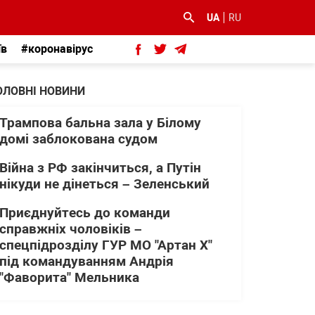
UA
RU
їв
#коронавірус
ОЛОВНІ НОВИНИ
Трампова бальна зала у Білому
домі заблокована судом
Війна з РФ закінчиться, а Путін
нікуди не дінеться – Зеленський
Приєднуйтесь до команди
справжніх чоловіків –
спецпідрозділу ГУР МО "Артан Х"
під командуванням Андрія
"Фаворита" Мельника