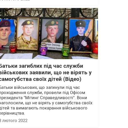
Батьки загиблих під час служби
військових заявили, що не вірять у
самогубства своїх дітей (Відео)
Батьки військових, що загинули під час
проходження служби, провели під Офісом
президента "Мітинг Справедливості". Вони
наголосили, що не вірять у самогубства своїх
дітей та вимагають покарання військового
керівництва.
3 лютого 2022