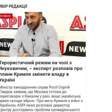
ИБІР РЕДАКЦІЇ
Інтерв'ю
Терористичний режим на чолі з
Януковичем, – експерт розповів про
плани Кремля змінити владу в
Україні
Міністр закордонних справ Росії Сергій
Лавров заявив, що Москва готова до
переговорів з Києвом у разі, якщо українська
армія складе зброю. Про мету Кремля у війні з
Україною, ASPI news розповів директор
Центру досліджень проблем громадянського