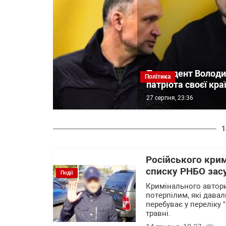
Президент Володи
Політика
патріота своєї кра
27 серпня, 23:36
1
Російського крим
списку РНБО засу
Події
Кримінального авторит
потерпілим, які давал
перебуває у переліку "
травні.