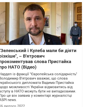
"Зеленський і Кулеба мали би діяти
різкіше", – В'ятрович
прокоментував слова Пристайка
про НАТО (Відео)
Нардеп із фракції "Європейська солідарність"
Володимир В'ятрович вважає, що слова
українського дипломата Вадима Пристайка
щодо можливості України відмовитись від
вступу в НАТО можуть бути не випадковими.
Про це він заявив у коментарі журналістці
ASPI news.
16 лютого 2022