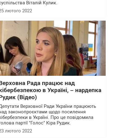
суспільства Віталій Кулик.
25 лютого 2022
Верховна Рада працює над
кібербезпекою в Україні, – нардепка
Рудик (Відео)
Депутати Верховної Ради України працюють
над законопроєктами щодо посилення
кібербезпеки в Україні. Про це повідомила
голова партії "Голос" Кіра Рудик.
23 лютого 2022