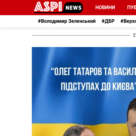
НОВИНИ
ПУБ
#Володимир Зеленський
#ДБР
#Верх
2