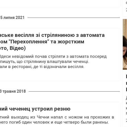
15 липня 2021
ське весілля зі стріляниною з автомата
ном "Перехоплення" та жорстким
то, Відео)
 Одеси невідомий почав стріляти з автомата посеред
 пишуть, що стрілянину влаштували чеченці.
и в ресторані, де ті відзначали весілля.
3 травня 2018
ний чеченец устроил резню
етний выходец из Чечни напал с ножом на прохожих в
 чего погиб один человек и еще четверо были ранены.