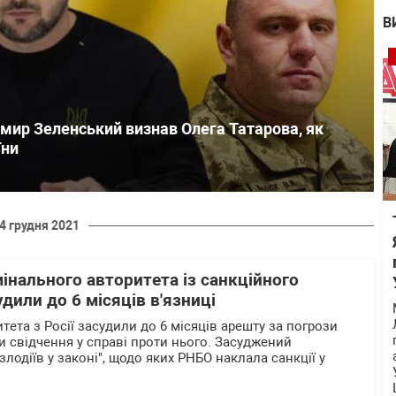
В
мир Зеленський визнав Олега Татарова, як
їни
4 грудня 2021
інального авторитета із санкційного
дили до 6 місяців в'язниці
ета з Росії засудили до 6 місяців арешту за погрози
и свідчення у справі проти нього. Засуджений
злодіїв у законі", щодо яких РНБО наклала санкції у