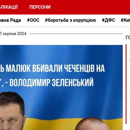
ЛІКАЦІЇ
ПЕРСОНИ
овна Рада
#ООС
#боротьба з корупцією
#ДФС
#Ки
7 серпня 2024
Г