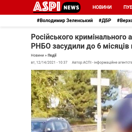
НОВИНИ
ПУБ
#Володимир Зеленський
#ДБР
#Верх
Російського кримінального а
РНБО засудили до 6 місяців 
Новини
»
Події
вт, 12/14/2021 - 10:37
Автор:
АСПІ - інформаційне агентст