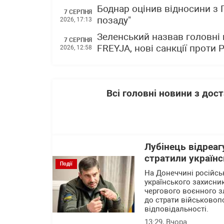
Боднар оцінив відносини з
7 СЕРПНЯ
позаду"
2026, 17:13
Зеленський назвав головні 
7 СЕРПНЯ
FREYJA, нові санкції проти Р
2026, 12:58
Всі головні новини з до
Лубінець відреаг
стратили українс
Події
На Донеччині російсь
українського захисни
чергового воєнного зл
до страти військовоп
відповідальності.
13:29
, Вчора