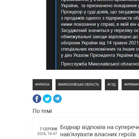
УКРАЇНА
МИКОЛАЇВСЬКА ОБЛАСТЬ
СУД
КРИМИН
По темі
Боднар відповів на супереч
7 СЕРПНЯ
нав'язувати власних героїв
2026, 18:47