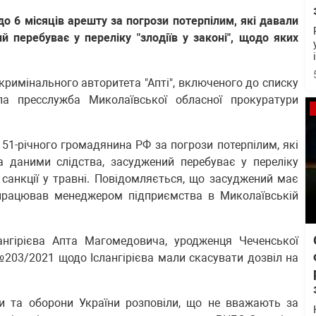
до 6 місяців арешту за погрози потерпілим, які давали
й перебуває у переліку "злодіїв у законі", щодо яких
кримінального авторитета "Апті", включеного до списку
а пресслужба Миколаївської обласної прокуратури
51-річного громадянина РФ за погрози потерпілим, які
а даними слідства, засуджений перебуває у переліку
 санкції у травні. Повідомляється, що засуджений має
 працював менеджером підприємства в Миколаївській
ангірієва Апта Магомедовича, уродженця Чеченської
№203/2021 щодо Іслангірієва мали скасувати дозвіл на
ки та оборони України розповіли, що не вважають за