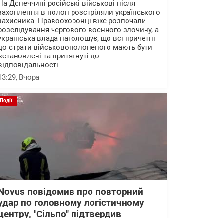
На Донеччині російські військові після
захоплення в полон розстріляли українського
захисника. Правоохоронці вже розпочали
розслідування чергового воєнного злочину, а
українська влада наголошує, що всі причетні
до страти військовополоненого мають бути
встановлені та притягнуті до
відповідальності.
13:29
, Вчора
Події
Novus повідомив про повторний
удар по головному логістичному
центру, "Сільпо" підтвердив