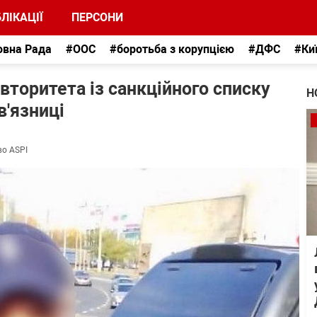
ЛІКАЦІЇ
ПЕРСОНИ
овна Рада
#ООС
#боротьба з корупцією
#ДФС
#Ки
вторитета із санкційного списку
Н
в'язниці
во ASPI