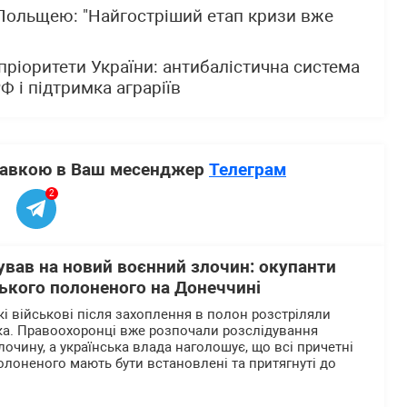
 Польщею: "Найгостріший етап кризи вже
пріоритети України: антибалістична система
Ф і підтримка аграріїв
ставкою в Ваш месенджер
Телеграм
2
ував на новий воєнний злочин: окупанти
ького полоненого на Донеччині
кі військові після захоплення в полон розстріляли
ка. Правоохоронці вже розпочали розслідування
очину, а українська влада наголошує, що всі причетні
олоненого мають бути встановлені та притягнуті до