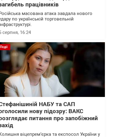
загибель працівників
Російська масована атака завдала нового
удару по українській торговельній
інфраструктурі.
5 серпня, 16:24
Події
Стефанішиній НАБУ та САП
оголосили нову підозру: ВАКС
розглядає питання про запобіжний
захід
Колишня віцепрем’єрка та експосол України у