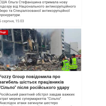
США Ольга Стефанішина отримала нову
підозру від Національного антикорупційного
бюро та Спеціалізованої антикорупційної
прокуратури.
5 серпня, 15:03
Події
Fozzy Group повідомила про
загибель шістьох працівників
"Сільпо" після російського удару
Російський ракетний обстріл завдав важких
втрат мережі супермаркетів "Сільпо".
Унаслідок атаки загинули шестеро