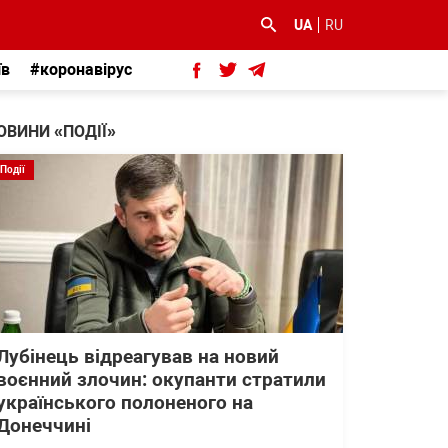
UA
RU
їв
#коронавірус
ОВИНИ «ПОДІЇ»
Події
Лубінець відреагував на новий
воєнний злочин: окупанти стратили
українського полоненого на
Донеччині