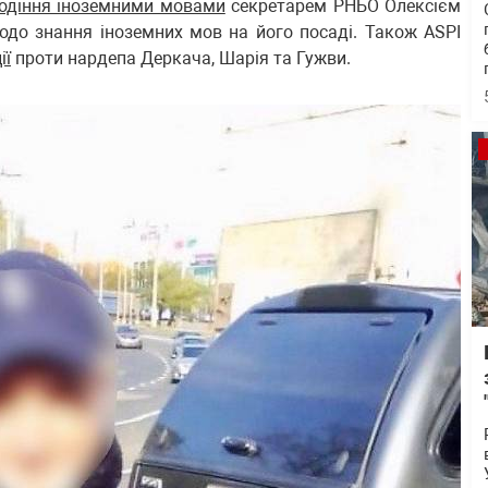
одіння іноземними мовами
секретарем РНБО Олексієм
одо знання іноземних мов на його посаді. Також ASPI
ії
проти нардепа Деркача, Шарія та Гужви.