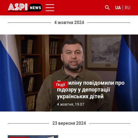
UA
RU
4 жовтня 2024
#ООС
#боротьба
#ДФС
#Київ
#коронавірус
з
корупцією
Пушиліну повідомили про
Події
підозру у депортації
українських дітей
4 жовтня, 19:07
23 вересня 2024