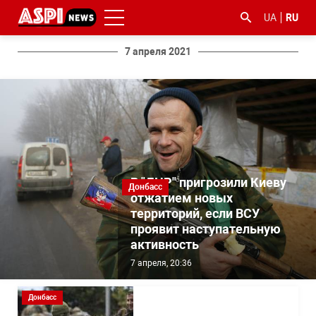
UA
RU
7 апреля 2021
#ООС
#боротьба
#гфс
#Киев
#коронавірус
з
В "ДНР" пригрозили Киеву
корупцією
Донбасс
отжатием новых
территорий, если ВСУ
проявит наступательную
активность
7 апреля, 20:36
Донбасс