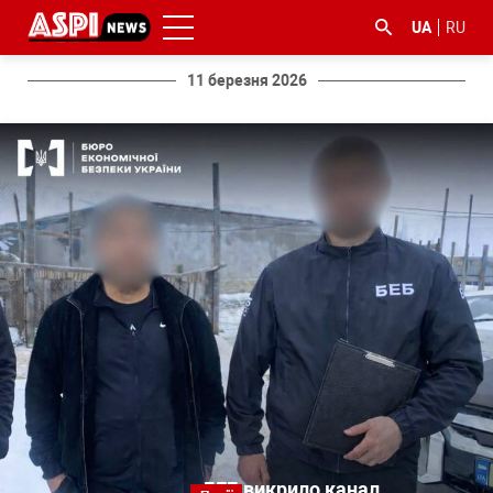
UA
RU
11 березня 2026
#ООС
#боротьба
#ДФС
#Київ
#коронавірус
з
корупцією
БЕБ викрило канал