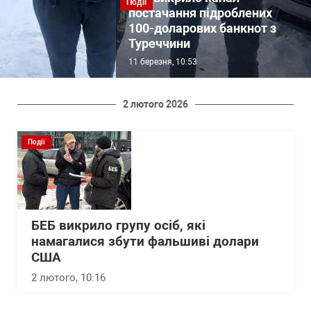
Події
постачання підроблених
100-доларових банкнот з
Туреччини
11 березня, 10:53
2 лютого 2026
Події
БЕБ викрило групу осіб, які
намагалися збути фальшиві долари
США
2 лютого, 10:16