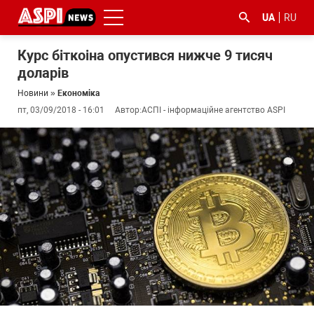
UA
RU
Курс біткоіна опустився нижче 9 тисяч
доларів
Новини
»
Економіка
пт, 03/09/2018 - 16:01
Автор:
АСПІ - інформаційне агентство ASPI
#ООС
#боротьба
#ДФС
#Київ
#коронавірус
з
корупцією