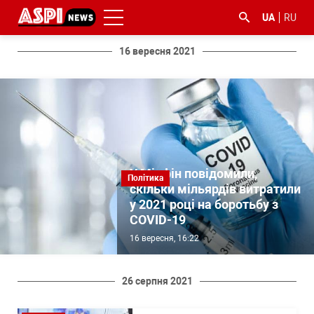
UA
RU
16 вересня 2021
#ООС
#боротьба
#ДФС
#Київ
#коронавірус
з
У Мінфін повідомили,
Політика
корупцією
скільки мільярдів витратили
у 2021 році на боротьбу з
COVID-19
16 вересня, 16:22
26 серпня 2021