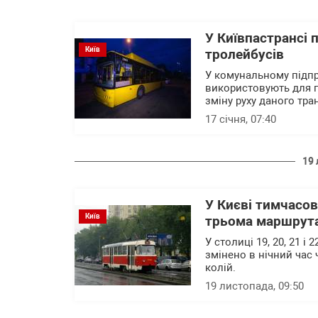
У Київпастрансі 
Київ
тролейбусів
У комунальному підпр
використовують для п
зміну руху даного тра
17 січня, 07:40
19 
У Києві тимчасов
Київ
трьома маршрут
У столиці 19, 20, 21 і
змінено в нічний час
колій.
19 листопада, 09:50