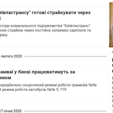
иївпастрансу" готові страйкувати через
і
дуктори комунального підприємства "Київпастранс"
них страйків через постійну затримку зарплати та
раці.
4 лютого 2020
рамваї у Києві працюватимуть за
имом
о передбачено скорочений режим роботи трамваїв №№
ний режим роботи автобусів №№ 9, 119.
17 січня 2020