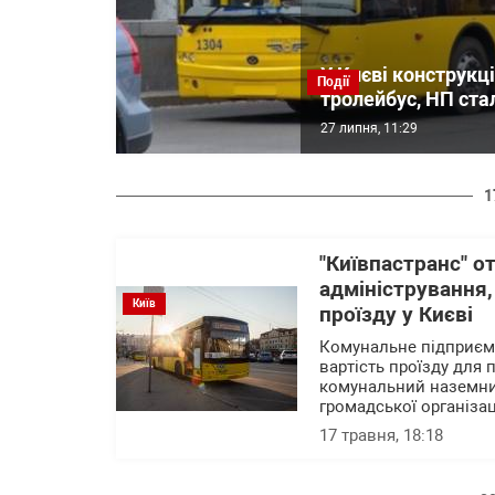
У Києві конструкц
Події
тролейбус, НП ста
27 липня, 11:29
1
"Київпастранс" о
адміністрування
Київ
проїзду у Києві
Комунальне підприємс
вартість проїзду для
комунальний наземний
громадської організац
17 травня, 18:18