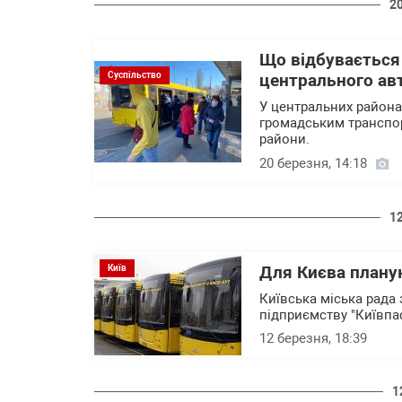
2
Що відбувається
Суспільство
центрального авт
У центральних района
громадським транспор
райони.
20 березня, 14:18
1
Київ
Для Києва плану
Київська міська рада
підприємству "Київпас
12 березня, 18:39
1