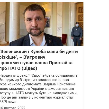
"Зеленський і Кулеба мали би діяти
різкіше", – В'ятрович
прокоментував слова Пристайка
про НАТО (Відео)
Нардеп із фракції "Європейська солідарність"
Володимир В'ятрович вважає, що слова
українського дипломата Вадима Пристайка
щодо можливості України відмовитись від
вступу в НАТО можуть бути не випадковими.
Про це він заявив у коментарі журналістці
ASPI news.
16 лютого 2022