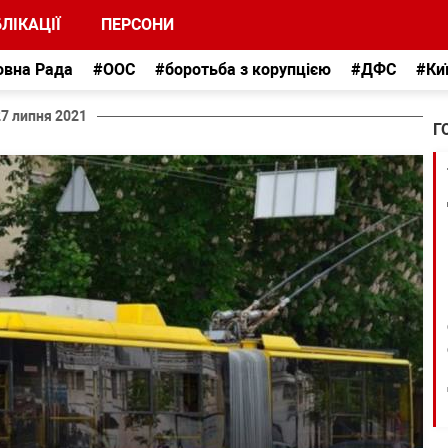
ЛІКАЦІЇ
ПЕРСОНИ
овна Рада
#ООС
#боротьба з корупцією
#ДФС
#Ки
27 липня 2021
Г