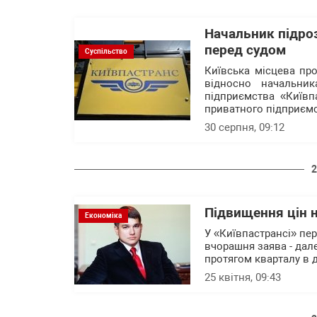
Начальник підроз
перед судом
Суспільство
Київська місцева пр
відносно начальник
підприємства «Київп
приватного підприємст
30 серпня, 09:12
2
Підвищення цін н
Економіка
У «Київпастрансі» пе
вчорашня заява - дал
протягом кварталу в д
25 квітня, 09:43