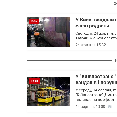
2
У Києві вандали 
Київ
електродроти
Сьогодні, 24 жовтня, 
вагони міської елект
24 жовтня, 15:32
1
У "Київпастрансі
Події
вандалів і поруш
У середу, 14 серпня,
"Київпастранс" Дмитр
впливає на комфорт і
14 серпня, 10:08