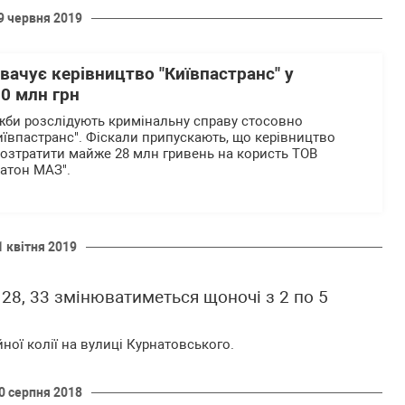
9 червня 2019
ачує керівництво "Київпастранс" у
0 млн грн
ужби розслідують кримінальну справу стосовно
иївпастранс". Фіскали припускають, що керівництво
озтратити майже 28 млн гривень на користь ТОВ
ехатон МАЗ".
1 квітня 2019
8, 33 змінюватиметься щоночі з 2 по 5
ої колії на вулиці Курнатовського.
0 серпня 2018