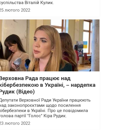
суспільства Віталій Кулик.
25 лютого 2022
Верховна Рада працює над
кібербезпекою в Україні, – нардепка
Рудик (Відео)
Депутати Верховної Ради України працюють
над законопроєктами щодо посилення
кібербезпеки в Україні. Про це повідомила
голова партії "Голос" Кіра Рудик.
23 лютого 2022