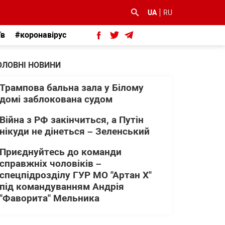
UA
RU
їв
#коронавірус
ОЛОВНІ НОВИНИ
Трампова бальна зала у Білому
домі заблокована судом
Війна з РФ закінчиться, а Путін
нікуди не дінеться – Зеленський
Приєднуйтесь до команди
справжніх чоловіків –
спецпідрозділу ГУР МО "Артан Х"
під командуванням Андрія
"Фаворита" Мельника