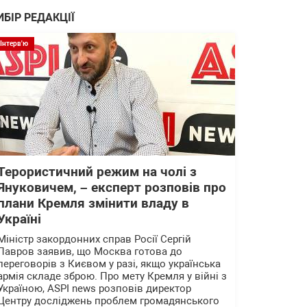
ИБІР РЕДАКЦІЇ
Інтерв'ю
Терористичний режим на чолі з
Януковичем, – експерт розповів про
плани Кремля змінити владу в
Україні
Міністр закордонних справ Росії Сергій
Лавров заявив, що Москва готова до
переговорів з Києвом у разі, якщо українська
армія складе зброю. Про мету Кремля у війні з
Україною, ASPI news розповів директор
Центру досліджень проблем громадянського