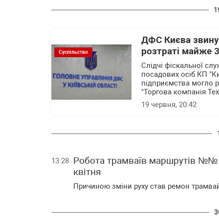
1
ДФС Києва звинув
розтраті майже 3
Суспільство
Слідчі фіскальної сл
посадових осіб КП "К
підприємства могло р
"Торгова компанія Т
19 червня, 20:42
Робота трамваїв маршрутів №№ 2
13:28
квітня
Причиною зміни руху став ремон трамвайн
3