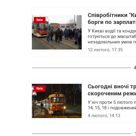
Співробітники "К
Київ
борги по зарплат
У Києві водії та кон
готуються до масштаб
незадовільних умов п
12 лютого, 17:35
Сьогодні вночі т
Київ
скороченим реж
У ніч проти 5 лютог
14, 15, 18 і подовже
4 лютого, 14:13