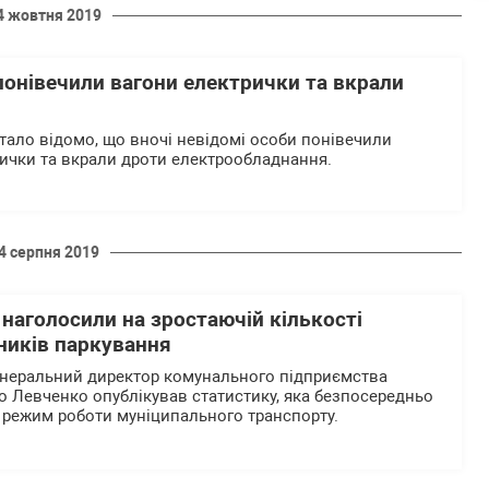
4 жовтня 2019
понівечили вагони електрички та вкрали
стало відомо, що вночі невідомі особи понівечили
рички та вкрали дроти електрообладнання.
4 серпня 2019
" наголосили на зростаючій кількості
ників паркування
 генеральний директор комунального підприємства
о Левченко опублікував статистику, яка безпосередньо
 режим роботи муніципального транспорту.