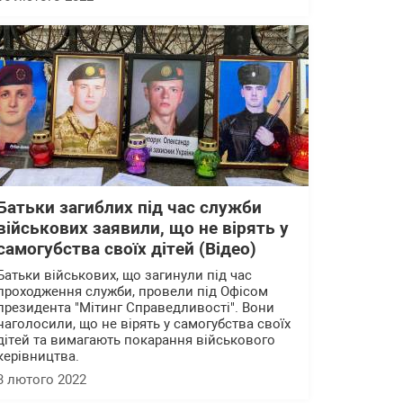
Батьки загиблих під час служби
військових заявили, що не вірять у
самогубства своїх дітей (Відео)
Батьки військових, що загинули під час
проходження служби, провели під Офісом
президента "Мітинг Справедливості". Вони
наголосили, що не вірять у самогубства своїх
дітей та вимагають покарання військового
керівництва.
3 лютого 2022