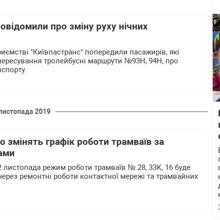
повідомили про зміну руху нічних
иємстві "Київпастранс" попередили пасажирів, які
ересування тролейбусні маршрути №93Н, 94Н, про
нспорту.
листопада 2019
о змінять графік роботи трамваїв за
ами
 22 листопада режим роботи трамваїв № 28, 33К, 16 буде
 через ремонтні роботи контактної мережі та трамвайних