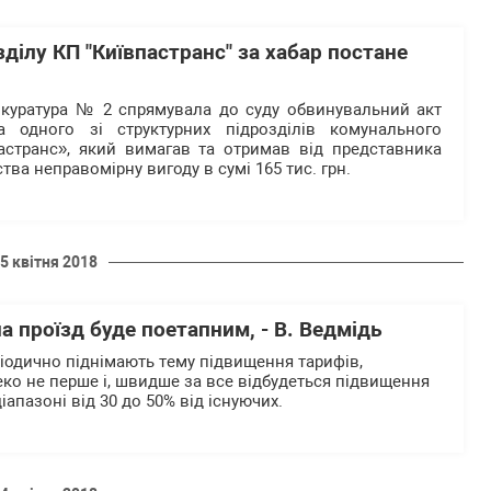
ділу КП "Київпастранс" за хабар постане
окуратура № 2 спрямувала до суду обвинувальний акт
а одного зі структурних підрозділів комунального
астранс», який вимагав та отримав від представника
ва неправомірну вигоду в сумі 165 тис. грн.
5 квітня 2018
а проїзд буде поетапним, - В. Ведмідь
ріодично піднімають тему підвищення тарифів,
еко не перше і, швидше за все відбудеться підвищення
іапазоні від 30 до 50% від існуючих.