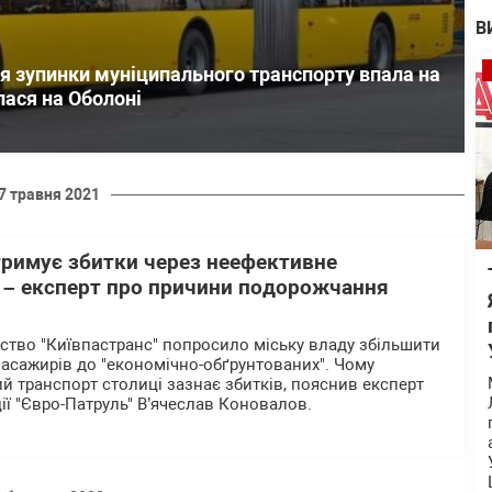
В
ія зупинки муніципального транспорту впала на
лася на Оболоні
7 травня 2021
тримує збитки через неефективне
, – експерт про причини подорожчання
тво "Київпастранс" попросило міську владу збільшити
 пасажирів до "економічно-обґрунтованих". Чому
 транспорт столиці зазнає збитків, пояснив експерт
ії "Євро-Патруль" В’ячеслав Коновалов.