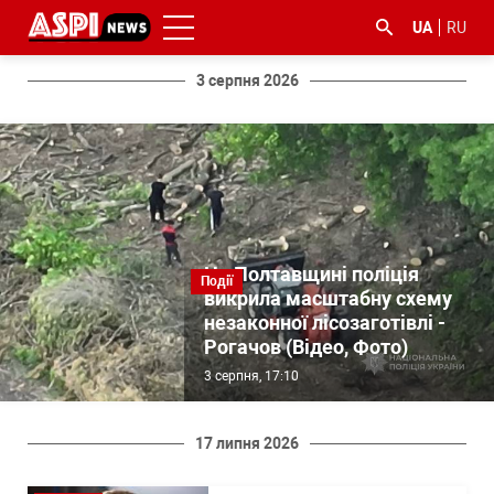
UA
RU
3 серпня 2026
#ООС
#боротьба
#ДФС
#Київ
#коронавірус
з
На Полтавщині поліція
Події
корупцією
викрила масштабну схему
незаконної лісозаготівлі -
Рогачов (Відео, Фото)
3 серпня, 17:10
17 липня 2026