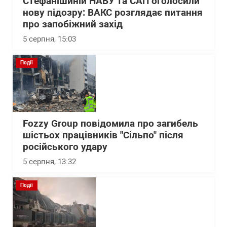
Стефанішиній НАБУ та САП оголосили
нову підозру: ВАКС розглядає питання
про запобіжний захід
5 серпня, 15:03
Події
Fozzy Group повідомила про загибель
шістьох працівників "Сільпо" після
російського удару
5 серпня, 13:32
Події