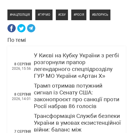
НАЦПОЛІЦІЯ
ГУР МО
СБУ
РОСІЯ
БІЛОРУСЬ
По темі
У Києві на Кубку України з регбі
розгорнули прапор
8 СЕРПНЯ
легендарного спецпідрозділу
2026, 15:56
ГУР МО України «Артан Х»
Трамп отримав потужний
сигнал із Сенату США:
8 СЕРПНЯ
законопроєкт про санкції проти
2026, 14:01
Росії набрав 86 голосів
Трансформація Служби безпеки
України в умовах екзистенційної
війни: баланс між
7 СЕРПНЯ