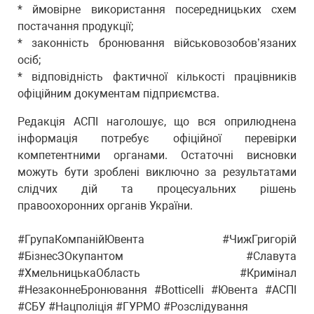
* ймовірне використання посередницьких схем
постачання продукції;
* законність бронювання військовозобов’язаних
осіб;
* відповідність фактичної кількості працівників
офіційним документам підприємства.
Редакція АСПІ наголошує, що вся оприлюднена
інформація потребує офіційної перевірки
компетентними органами. Остаточні висновки
можуть бути зроблені виключно за результатами
слідчих дій та процесуальних рішень
правоохоронних органів України.
#ГрупаКомпанійЮвента #ЧижГригорій
#БізнесЗОкупантом #Славута
#ХмельницькаОбласть #Кримінал
#НезаконнеБронювання #Botticelli #Ювента #АСПІ
#СБУ #Нацполіція #ГУРМО #Розслідування