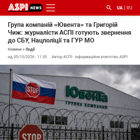
UA
RU
Група компаній «Ювента» та Григорій
Чиж: журналісти АСПІ готують звернення
до СБУ, Нацполіції та ГУР МО
Новини
»
Події
нд, 05/10/2026 - 11:30
Автор:
АСПІ - інформаційне агентство ASPI
#ООС
#боротьба
#ДФС
#Київ
#коронавірус
з
корупцією