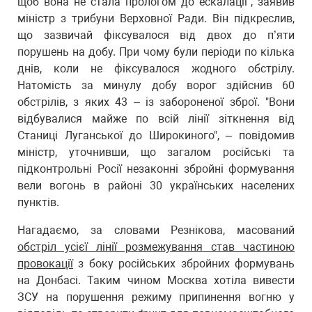
щоб вона не стала прологом до ескалації", заявив
міністр з трибуни Верховної Ради. Він підкреслив,
що зазвичай фіксувалося від двох до п’яти
порушень на добу. При чому були періоди по кілька
днів, коли не фіксувалося жодного обстрілу.
Натомість за минулу добу ворог здійснив 60
обстрілів, з яких 43 – із забороненої зброї. "Вони
відбувалися майже по всій лінії зіткнення від
Станиці Луганської до Широкиного", – повідомив
міністр, уточнивши, що загалом російські та
підконтрольні Росії незаконні збройні формування
вели вогонь в районі 30 українських населених
пунктів.
Нагадаємо, за словами Резнікова, масований
обстріл усієї лінії розмежування став частиною
провокації
з боку російських збройних формувань
на Донбасі. Таким чином Москва хотіла вивести
ЗСУ на порушення режиму припинення вогню у