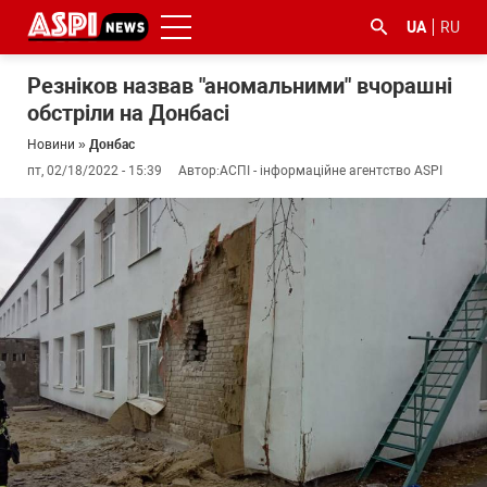
UA
RU
Резніков назвав "аномальними" вчорашні
обстріли на Донбасі
Новини
»
Донбас
пт, 02/18/2022 - 15:39
Автор:
АСПІ - інформаційне агентство ASPI
#ООС
#боротьба
#ДФС
#Київ
#коронавірус
з
корупцією