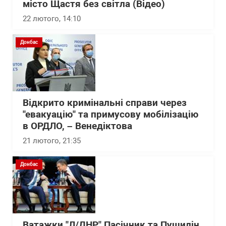
місто Щастя без світла (Відео)
22 лютого, 14:10
Донбас
Відкрито кримінальні справи через
"евакуацію" та примусову мобілізацію
в ОРДЛО, – Венедіктова
21 лютого, 21:35
Донбас
Ватажки "Л/ДНР" Пасічник та Пушилін