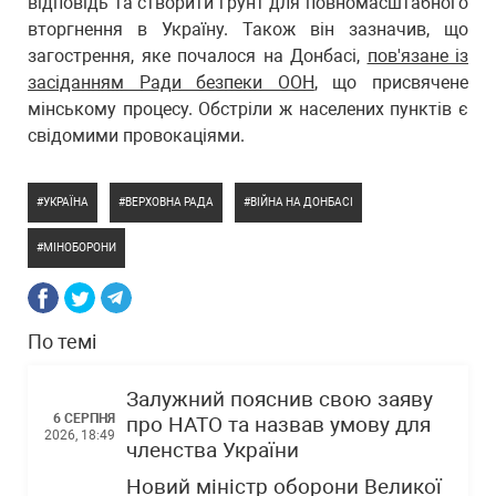
відповідь та створити ґрунт для повномасштабного
вторгнення в Україну. Також він зазначив, що
загострення, яке почалося на Донбасі,
пов'язане із
засіданням Ради безпеки ООН
, що присвячене
мінському процесу. Обстріли ж населених пунктів є
свідомими провокаціями.
УКРАЇНА
ВЕРХОВНА РАДА
ВІЙНА НА ДОНБАСІ
МІНОБОРОНИ
По темі
Залужний пояснив свою заяву
6 СЕРПНЯ
про НАТО та назвав умову для
2026, 18:49
членства України
Новий міністр оборони Великої