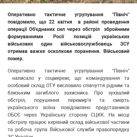
Оперативно тактичне угрупування "Північ"
повідомило, що 22 квітня в районі проведення
операції Об'єднаних сил через обстріл збройними
формуваннями Росії позицій українських
військових один військовослужбовець ЗСУ
отримав важке осколкове поранення. Військовий
помер.
Оперативно тактичне угрупування "Північ"
написало у соцмережі, що командування та
особовий склад ОТУ висловило співчуття рідним та
близьким загиблого захисника. Про зухвалий
обстріл, порушення перемир'я та смерть
українського воїна повідомлено представників
ОБСЄ через Українську сторону СЦКК. На місці
обстрілу працює керівний склад військової частини
та робоча група Військової служби правопорядку
ЗС України.