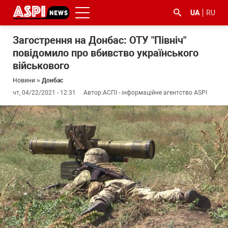
UA
RU
Загострення на Донбас: ОТУ "Північ"
повідомило про вбивство українського
військового
Новини
»
Донбас
чт, 04/22/2021 - 12:31
Автор:
АСПІ - інформаційне агентство ASPI
#ООС
#боротьба
#ДФС
#Київ
#коронавірус
з
корупцією