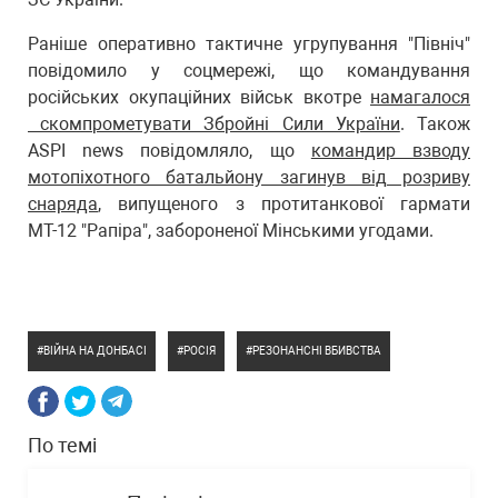
Раніше оперативно тактичне угрупування "Північ"
повідомило у соцмережі, що командування
російських окупаційних військ вкотре
намагалося
скомпрометувати Збройні Сили України
. Також
ASPI news повідомляло, що
командир взводу
мотопіхотного батальйону загинув від розриву
снаряда
, випущеного з протитанкової гармати
МТ-12 "Рапіра", забороненої Мінськими угодами.
ВІЙНА НА ДОНБАСІ
РОСІЯ
РЕЗОНАНСНІ ВБИВСТВА
По темі