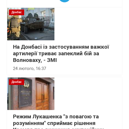
Донбас
На Донбасі із застосуванням важкої
артилерії триває запеклий бій за
Волноваху, - ЗМІ
24 лютого, 16:37
Донбас
Режим Лукашенка "з повагою та
розумінням" сприймає рішення