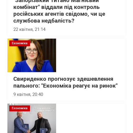
"Запорізький Титано Магнієвий
комбінат" віддали під контроль
російських агентів свідомо, чи це
службова недбалість?
22 квітня, 21:14
Економіка
Свириденко прогнозує здешевлення
пального: "Економіка реагує на ринок"
9 квітня, 20:40
Економіка