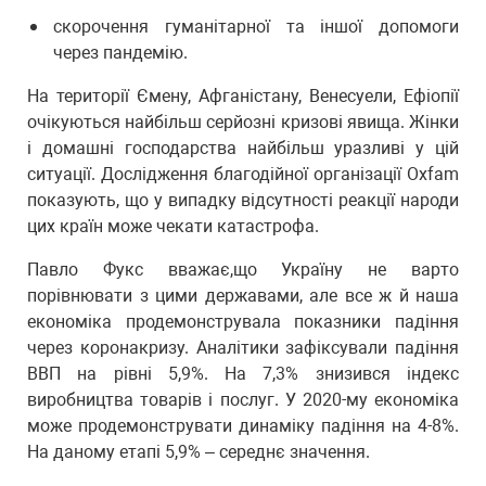
скорочення гуманітарної та іншої допомоги
через пандемію.
На території Ємену, Афганістану, Венесуели, Ефіопії
очікуються найбільш серйозні кризові явища. Жінки
і домашні господарства найбільш уразливі у цій
ситуації. Дослідження благодійної організації Oxfam
показують, що у випадку відсутності реакції народи
цих країн може чекати катастрофа.
Павло Фукс вважає,що Україну не варто
порівнювати з цими державами, але все ж й наша
економіка продемонструвала показники падіння
через коронакризу. Аналітики зафіксували падіння
ВВП на рівні 5,9%. На 7,3% знизився індекс
виробництва товарів і послуг. У 2020-му економіка
може продемонструвати динаміку падіння на 4-8%.
На даному етапі 5,9% – середнє значення.