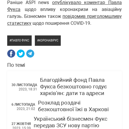
Раніше ASPI news
опублікувало коментар Павла
Фукса
щодо впливу коронакризи на авіаційну
галузь. Бізнесмен також
повідомив приголомшливу
статистику
щодо поширення COVID-19.
ПАВЛО ФУКС
КОРОНАВІРУС
По темі
Благодійний фонд Павла
30 ЛИСТОПАДА
Фукса безкоштовно годує
2023, 18:31
харків'ян: дати та адреси
Розклад роздачі
6 ЛИСТОПАДА
безкоштовної їжі в Харкові
2023, 21:02
Український бізнесмен Фукс
27 ЖОВТНЯ
передав ЗСУ нову партію
2023, 15:39