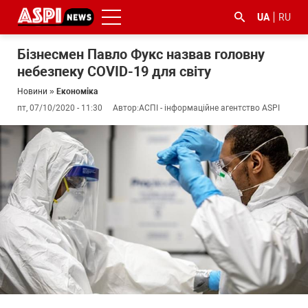
UA
RU
Бізнесмен Павло Фукс назвав головну
небезпеку COVID-19 для світу
Новини
»
Економіка
пт, 07/10/2020 - 11:30
Автор:
АСПІ - інформаційне агентство ASPI
#ООС
#боротьба
#ДФС
#Київ
#коронавірус
з
корупцією