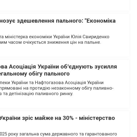
нозує здешевлення пального: "Економіка
та міністерка економіки України Юлія Свириденко
им часом очікується зниження цін на пальне.
ва Асоціація України об’єднують зусилля
егальному обігу пального
пеки України та Нафтогазова Асоціація України
 спрямовані на протидію незаконному обігу паливно-
 та детінізацію паливного ринку.
країни зріс майже на 30% - міністерство
2025 року загальна сума державного та гарантованого