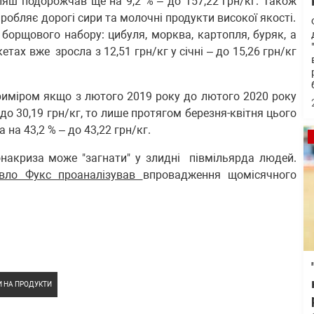
уляш подорожчав ще на 9,2 % – до 157,22 грн/кг. Також
робляє дорогі сири та молочні продукти високої якості.
борщового набору: цибуля, морква, картопля, буряк, а
тах вже зросла з 12,51 грн/кг у січні – до 15,26 грн/кг
риміром якщо з лютого 2019 року до лютого 2020 року
г до 30,19 грн/кг, то лише протягом березня-квітня цього
на 43,2 % – до 43,22 грн/кг.
онакриза може "загнати" у злидні півмільярда людей.
авло Фукс проаналізував
впровадження щомісячного
И НА ПРОДУКТИ