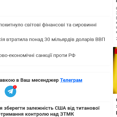
 похитнуло світові фінансові та сировинні
сія втратила понад 30 мільярдів доларів ВВП
ово-економічні санкції проти РФ
ставкою в Ваш месенджер
Телеграм
2
я зберегти залежність США від титанової
 отримання контролю над ЗТМК