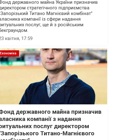
Фонд державного майна України призначив
директором стратегічного підприємства
"Запорізький Титано Магнієвий комбінат"
власника компанії із сфери надання
ритуальних послуг, ще й з російським
бекграундом.
23 квітня, 17:59
Економіка
Фонд державного майна призначив
власника компанії з надання
ритуальних послуг директором
"Запорізького Титано-Магнієвого