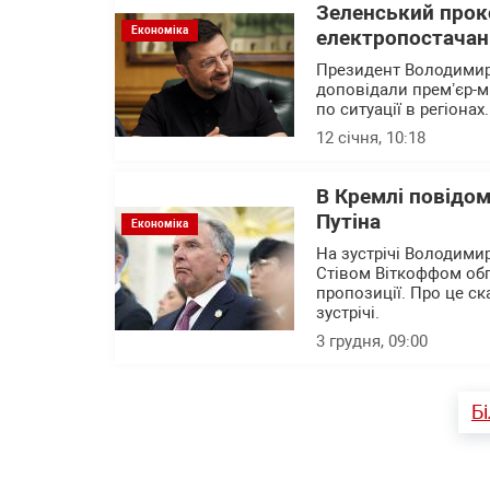
Зеленський прок
Економіка
електропостачан
Президент Володимир 
доповідали премʼєр-м
по ситуації в регіонах.
12 січня, 10:18
В Кремлі повідом
Путіна
Економіка
На зустрічі Володими
Стівом Віткоффом обг
пропозиції. Про це с
зустрічі.
3 грудня, 09:00
Б