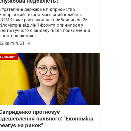
службова недбалість?
Стратегічне державне підприємство
Запорізький титано-магнієвий комбінат
(ЗТМК), яке розташоване приблизно за 25
кілометрів від лінії фронту, опинилося у
центрі гучного скандалу після призначення
нового керівника.
22 квітня, 21:14
Економіка
Свириденко прогнозує
здешевлення пального: "Економіка
реагує на ринок"