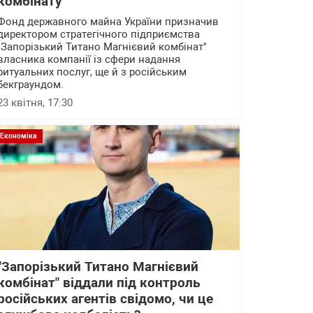
комбінату"
Фонд державного майна України призначив
директором стратегічного підприємства
"Запорізький Титано Магнієвий комбінат"
власника компанії із сфери надання
ритуальних послуг, ще й з російським
бекграундом.
23 квітня, 17:30
Економіка
"Запорізький Титано Магнієвий
комбінат" віддали під контроль
російських агентів свідомо, чи це