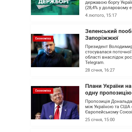
державою боргу Україн
(28,4% у доларовому ек
4 лютого, 15:17
Зеленський пообі
Запоріжжюї
Економіка
Президент Володимир 
стосувалася поточної 
області внаслідок рос
Telegram.
28 січня, 16:27
Плани України на
Економіка
одну пропозицію 
Пропозиція Дональда 
між Україною та США 
Європейському Союзі
25 січня, 15:00