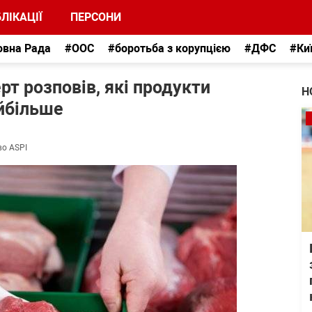
ЛІКАЦІЇ
ПЕРСОНИ
овна Рада
#ООС
#боротьба з корупцією
#ДФС
#Ки
рт розповів, які продукти
Н
йбільше
во ASPI