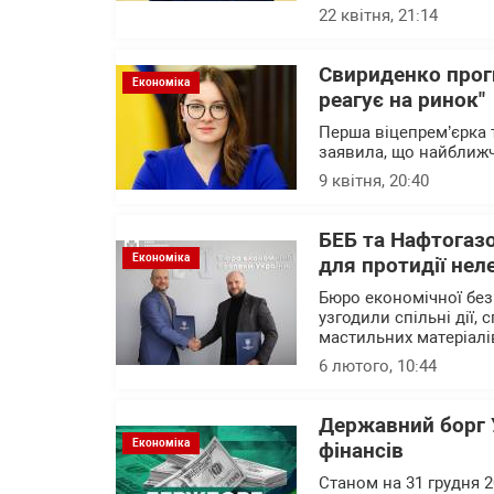
22 квітня, 21:14
Свириденко прог
Економіка
реагує на ринок"
Перша віцепрем’єрка 
заявила, що найближч
9 квітня, 20:40
БЕБ та Нафтогазо
Економіка
для протидії нел
Бюро економічної без
узгодили спільні дії,
мастильних матеріалів
6 лютого, 10:44
Державний борг У
Економіка
фінансів
Станом на 31 грудня 