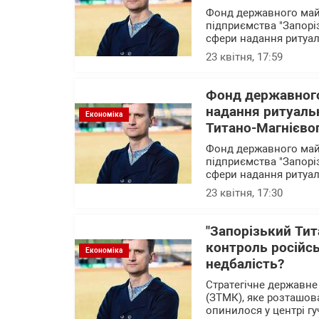
Фонд державного майн
підприємства "Запорі
сфери надання ритуал
23 квітня, 17:59
Фонд державного
надання ритуаль
Економіка
Титано-Магнієвог
Фонд державного майн
підприємства "Запорі
сфери надання ритуал
23 квітня, 17:30
"Запорізький Тит
контроль російсь
Економіка
недбалість?
Стратегічне державне
(ЗТМК), яке розташова
опинилося у центрі г