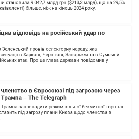
и становила 9 042,7 млрд грн ($213,3 млрд), що на 29,5%
віваленті) більше, ніж на кінець 2024 року.
цяв відповідь на російський удар по
Зеленський провів селекторну нараду, яка
ситуації в Харкові, Чернігові, Запоріжжі та в Сумській
ійських атак. Про це глава держави повідомив у
 членство в Євросоюзі під загрозою через
Трампа – The Telegraph
Трампа запровадити режим вільної безмитної торгівлі
ставить під загрозу плани Києва щодо членства в
.