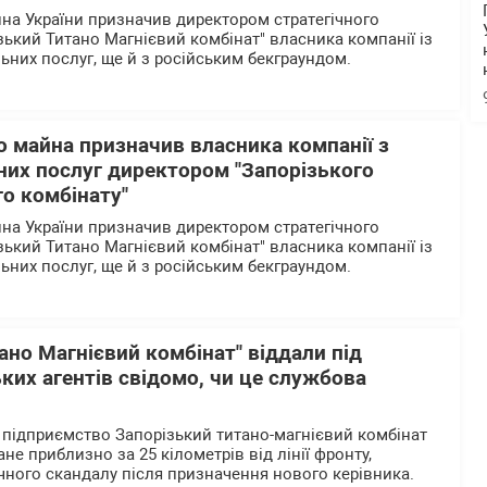
а України призначив директором стратегічного
зький Титано Магнієвий комбінат" власника компанії із
ьних послуг, ще й з російським бекграундом.
 майна призначив власника компанії з
них послуг директором "Запорізького
о комбінату"
а України призначив директором стратегічного
зький Титано Магнієвий комбінат" власника компанії із
ьних послуг, ще й з російським бекграундом.
ано Магнієвий комбінат" віддали під
ких агентів свідомо, чи це службова
 підприємство Запорізький титано-магнієвий комбінат
не приблизно за 25 кілометрів від лінії фронту,
учного скандалу після призначення нового керівника.