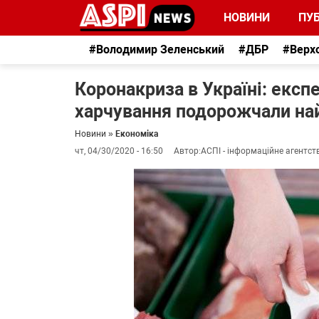
НОВИНИ
ПУБ
#Володимир Зеленський
#ДБР
#Верх
Коронакриза в Україні: експе
харчування подорожчали на
Новини
»
Економіка
чт, 04/30/2020 - 16:50
Автор:
АСПІ - інформаційне агентст