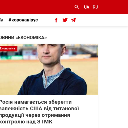
UA
RU
їв
#коронавірус
ОВИНИ «ЕКОНОМІКА»
Економіка
Росія намагається зберегти
залежність США від титанової
продукції через отримання
контролю над ЗТМК