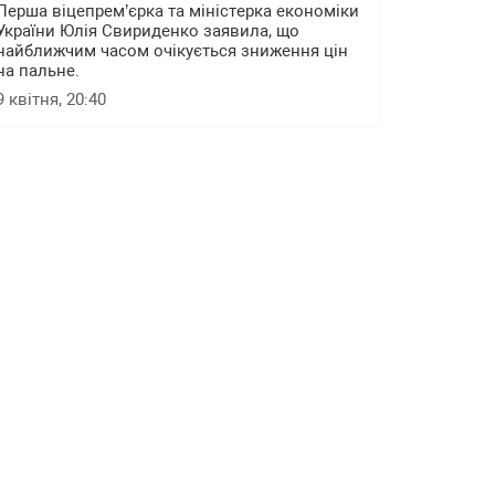
Перша віцепрем’єрка та міністерка економіки
України Юлія Свириденко заявила, що
найближчим часом очікується зниження цін
на пальне.
9 квітня, 20:40