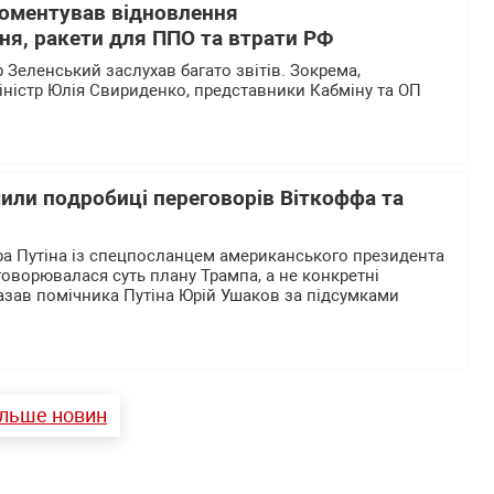
оментував відновлення
ня, ракети для ППО та втрати РФ
Зеленський заслухав багато звітів. Зокрема,
іністр Юлія Свириденко, представники Кабміну та ОП
или подробиці переговорів Віткоффа та
ра Путіна із спецпосланцем американського президента
оворювалася суть плану Трампа, а не конкретні
казав помічника Путіна Юрій Ушаков за підсумками
ільше новин