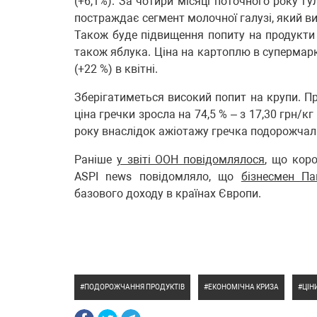
(+6,1%). За чотири місяці поточного року г
постраждає сегмент молочної галузі, який ви
Також буде підвищення попиту на продукти 
також яблука. Ціна на картоплю в супермарке
(+22 %) в квітні.
Зберігатиметься високий попит на крупи. П
ціна гречки зросла на 74,5 % – з 17,30 грн/к
року внаслідок ажіотажу гречка подорожчала 
Раніше
у звіті ООН повідомлялося
, що кор
ASPI news повідомляло, що
бізнесмен П
базового доходу в країнах Європи.
ПОДОРОЖЧАННЯ ПРОДУКТІВ
ЕКОНОМІЧНА КРИЗА
ЦІН