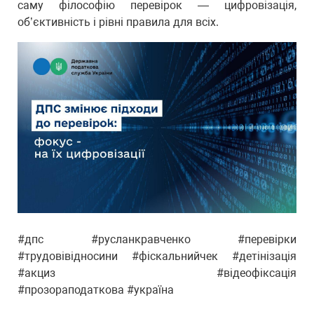
саму філософію перевірок — цифровізація,
об’єктивність і рівні правила для всіх.
#дпс #русланкравченко #перевірки
#трудовівідносини #фіскальнийчек #детінізація
#акциз #відеофіксація
#прозораподаткова #україна