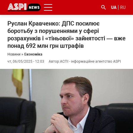
UA
RU
Руслан Кравченко: ДПС посилює
боротьбу з порушеннями у сфері
розрахунків і «тіньової» зайнятості — вже
понад 692 млн грн штрафів
Новини
»
Економіка
чт, 06/05/2025 - 12:03
Автор:
АСПІ - інформаційне агентство ASPI
#ООС
#боротьба
#ДФС
#Київ
#коронавірус
з
корупцією