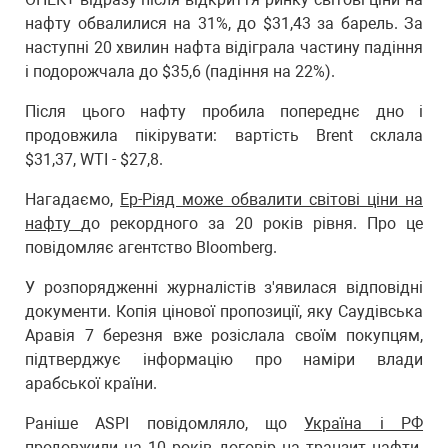
нафту обвалилися на 31%, до $31,43 за барель. За
наступні 20 хвилин нафта відіграла частину падіння
і подорожчала до $35,6 (падіння на 22%).
Після цього нафту пробила попереднє дно і
продовжила пікірувати: вартість Brent склала
$31,37, WTI - $27,8.
Нагадаємо,
Ер-Ріяд може обвалити світові ціни на
нафту
до рекордного за 20 років рівня. Про це
повідомляє агентство Bloomberg.
У розпорядженні журналістів з'явилася відповідні
документи. Копія цінової пропозиції, яку Саудівська
Аравія 7 березня вже розіслала своїм покупцям,
підтверджує інформацію про наміри влади
арабської країни.
Раніше ASPI повідомляло, що
Україна і РФ
продовжили на 10 років договір
на транзит нафти.