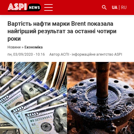
UA
RU
Вартість нафти марки Brent показала
найгірший результат за останні чотири
роки
Новини
»
Економіка
пн, 03/09/2020 - 10:16
Автор:
АСПІ - інформаційне агентство ASPI
#ООС
#боротьба
#ДФС
#Київ
#коронавірус
з
корупцією