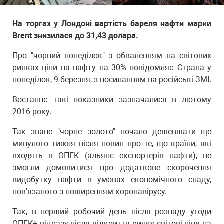
На торгах у Лондоні вартість бареля нафти марки
Brent знизилася до 31,43 долара.
Про "чорний понеділок" з обваленням на світових
ринках ціни на нафту на 30%
повідомляє
Страна у
понеділок, 9 березня, з посиланням на російські ЗМІ.
Востаннє такі показники зазначалися в лютому
2016 року.
Так зване "чорне золото" почало дешевшати ще
минулого тижня після новин про те, що країни, які
входять в ОПЕК (альянс експортерів нафти), не
змогли домовитися про додаткове скорочення
видобутку нафти в умовах економічного спаду,
пов'язаного з поширенням коронавірусу.
Так, в перший робочий день після розпаду угоди
ОПЕК+ відразу після відкриття ринку світові ціни на