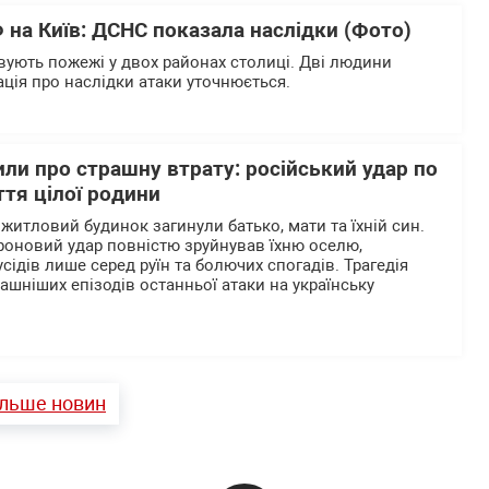
 на Київ: ДСНС показала наслідки (Фото)
вують пожежі у двох районах столиці. Дві людини
ція про наслідки атаки уточнюється.
ли про страшну втрату: російський удар по
тя цілої родини
житловий будинок загинули батько, мати та їхній син.
роновий удар повністю зруйнував їхню оселю,
сідів лише серед руїн та болючих спогадів. Трагедія
ашніших епізодів останньої атаки на українську
ільше новин