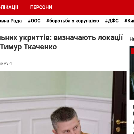
ЛІКАЦІЇ
ПЕРСОНИ
овна Рада
#ООС
#боротьба з корупцією
#ДФС
#Ки
льних укриттів: визначають локації
Н
 Тимур Ткаченко
во ASPI