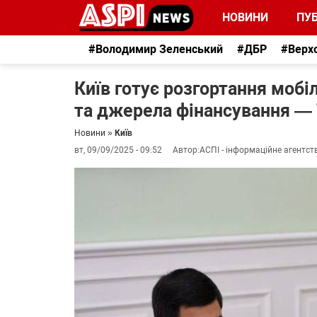
НОВИНИ
ПУБ
#Володимир Зеленський
#ДБР
#Верх
Київ готує розгортання мобі
та джерела фінансування —
Новини
»
Київ
вт, 09/09/2025 - 09:52
Автор:
АСПІ - інформаційне агентст