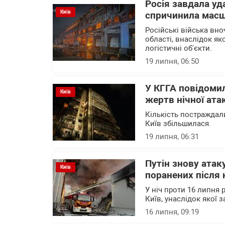
Росія завдала уда
Київ
спричинила масш
Російські війська вно
області, внаслідок я
логістичні об'єкти.
19 липня, 06:50
У КГГА повідомил
Київ
жертв нічної ата
Кількість постраждали
Київ збільшилася.
19 липня, 06:31
Путін знову атак
Київ
поранених після 
У ніч проти 16 липня 
Київ, унаслідок якої
16 липня, 09:19