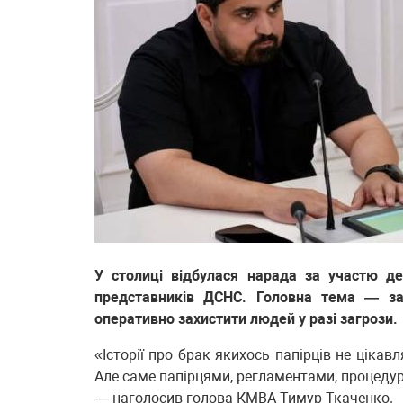
У столиці відбулася нарада за участю де
представників ДСНС. Головна тема — заб
оперативно захистити людей у разі загрози.
«Історії про брак якихось папірців не цікав
Але саме папірцями, регламентами, процедур
— наголосив голова КМВА Тимур Ткаченко.