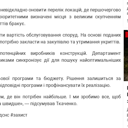
невідкладно оновити перелік локацій, де першочергово
Пріоритетними визначені місця з великим скупченням
ттів бракує.
и вартість обслуговування споруд. На основі поданих
 потрібно закласти на закупівлю та утримання укриттів.
тенційних виробників конструкцій. Департамент
никами синхронізує дії для пошуку найоптимальніших
ової програми та бюджету. Рішення залишиться за
дповідні програми і профінансувати їх реалізацію.
м, де він потрібен найбільше. І ми зробимо все, щоб
га швидше», — підсумував Ткаченко.
дснс #захист