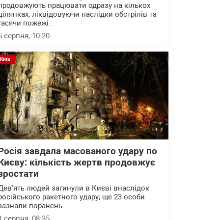
продовжують працювати одразу на кількох
ділянках, ліквідовуючи наслідки обстрілів та
гасячи пожежі.
5 серпня, 10:20
Київ
Росія завдала масованого удару по
Києву: кількість жертв продовжує
зростати
Дев'ять людей загинули в Києві внаслідок
російського ракетного удару; ще 23 особи
зазнали поранень.
1 серпня, 08:35