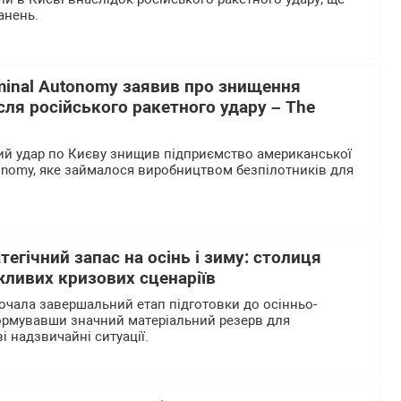
анень.
minal Autonomy заявив про знищення
ісля російського ракетного удару – The
ий удар по Києву знищив підприємство американської
tonomy, яке займалося виробництвом безпілотників для
тегічний запас на осінь і зиму: столиця
жливих кризових сценаріїв
очала завершальний етап підготовки до осінньо-
ормувавши значний матеріальний резерв для
і надзвичайні ситуації.