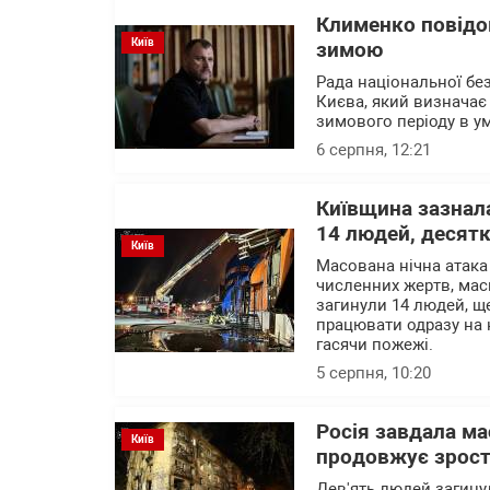
Клименко повідо
Київ
зимою
Рада національної без
Києва, який визначає 
зимового періоду в ум
6 серпня, 12:21
Київщина зазнала
14 людей, десят
Київ
Масована нічна атака
численних жертв, мас
загинули 14 людей, щ
працювати одразу на к
гасячи пожежі.
5 серпня, 10:20
Росія завдала ма
Київ
продовжує зрос
Дев'ять людей загинул