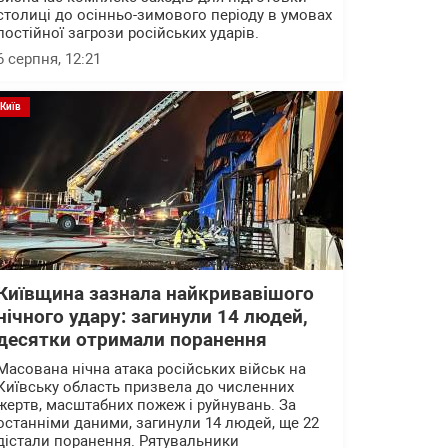
столиці до осінньо-зимового періоду в умовах
постійної загрози російських ударів.
6 серпня, 12:21
Київ
Київщина зазнала найкривавішого
нічного удару: загинули 14 людей,
десятки отримали поранення
Масована нічна атака російських військ на
Київську область призвела до численних
жертв, масштабних пожеж і руйнувань. За
останніми даними, загинули 14 людей, ще 22
дістали поранення. Рятувальники