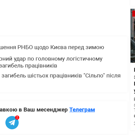
ішення РНБО щодо Києва перед зимою
рний удар по головному логістичному
 загибель працівників
загибель шістьох працівників "Сільпо" після
ставкою в Ваш месенджер
Телеграм
2