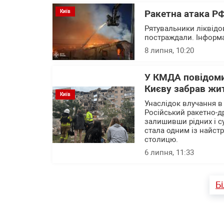
Київ
Ракетна атака РФ
Рятувальники ліквідо
постраждали. Інформа
8 липня, 10:20
У КМДА повідоми
Києву забрав жит
Київ
Унаслідок влучання в 
Російський ракетно-д
залишивши рідних і су
стала одним із найстр
столицю.
6 липня, 11:33
Б