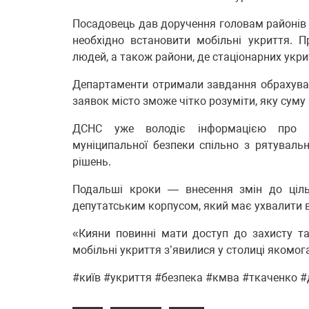
Посадовець дав доручення головам районів 
необхідно встановити мобільні укриття. 
людей, а також райони, де стаціонарних укри
Департаменти отримали завдання обрахуват
заявок місто зможе чітко розуміти, яку суму
ДСНС уже володіє інформацією про по
муніципальної безпеки спільно з рятуваль
рішень.
Подальші кроки — внесення змін до ціль
депутатським корпусом, який має ухвалити ві
«Кияни повинні мати доступ до захисту та
мобільні укриття з’явилися у столиці якомо
#київ #укриття #безпека #кмва #ткаченко #