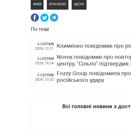
КИЇВ
ТКАЧЕНКО
ДСНС
По темі
6 СЕРПНЯ
Клименко повідомив про р
2026, 12:21
Novus повідомив про повто
5 СЕРПНЯ
центру, "Сільпо" підтвердив
2026, 16:24
Fozzy Group повідомила про 
5 СЕРПНЯ
російського удару
2026, 13:32
Всі головні новини з до