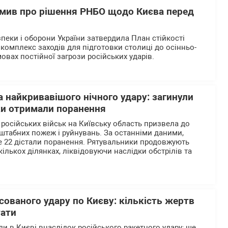
мив про рішення РНБО щодо Києва перед
пеки і оборони України затвердила План стійкості
комплекс заходів для підготовки столиці до осінньо-
овах постійної загрози російських ударів.
 найкривавішого нічного удару: загинули
ки отримали поранення
 російських військ на Київську область призвела до
штабних пожеж і руйнувань. За останніми даними,
е 22 дістали поранення. Рятувальники продовжують
ількох ділянках, ліквідовуючи наслідки обстрілів та
сованого удару по Києву: кількість жертв
тати
и в Києві внаслідок російського ракетного удару; ще