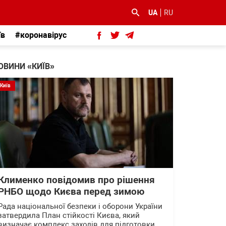
UA
RU
їв
#коронавірус
ОВИНИ «КИЇВ»
Київ
Клименко повідомив про рішення
РНБО щодо Києва перед зимою
Рада національної безпеки і оборони України
затвердила План стійкості Києва, який
визначає комплекс заходів для підготовки