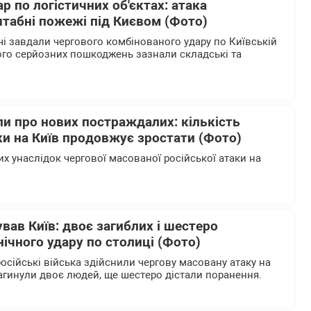
р по логістичних об'єктах: атака
табні пожежі під Києвом (Фото)
чі завдали чергового комбінованого удару по Київській
кого серйозних пошкоджень зазнали складські та
и про нових постраждалих: кількість
ки на Київ продовжує зростати (Фото)
х унаслідок чергової масованої російської атаки на
ував Київ: двоє загиблих і шестеро
нічного удару по столиці (Фото)
російські війська здійснили чергову масовану атаку на
 загинули двоє людей, ще шестеро дістали поранення.