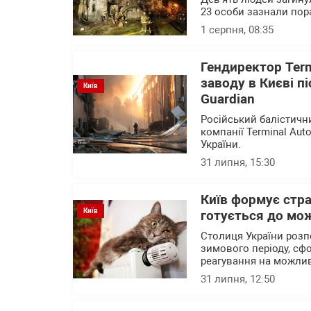
23 особи зазнали пор
1 серпня, 08:35
Гендиректор Ter
заводу в Києві п
Київ
Guardian
Російський балістичн
компанії Terminal Au
України.
31 липня, 15:30
Київ формує стра
Київ
готується до мо
Столиця України розп
зимового періоду, сф
реагування на можлив
31 липня, 12:50