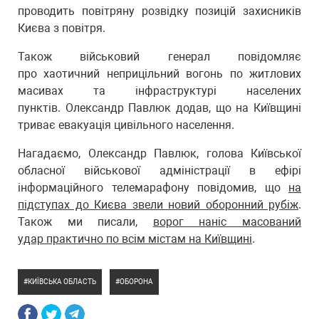
проводить повітряну розвідку позицій захисників
Києва з повітря.
Також військовий генерал повідомляє
про хаотичний неприцільний вогонь по житлових
масивах та інфраструктурі населених
пунктів. Олександр Павлюк додав, що на Київщині
триває евакуація цивільного населення.
Нагадаємо, Олександр Павлюк, голова Київської
обласної військової адміністрації в ефірі
інформаційного телемарафону повідомив, що
на
підступах до Києва звели новий оборонний рубіж
.
Також ми писали,
ворог наніс масований
удар практично по всім містам на Київщині
.
КИЇВСЬКА ОБЛАСТЬ
ОБОРОНА