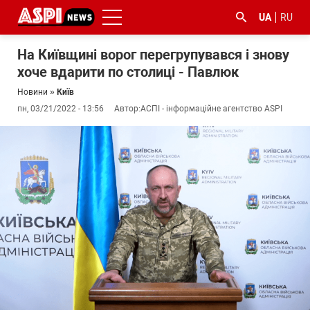
UA
RU
На Київщині ворог перегрупувався і знову
хоче вдарити по столиці - Павлюк
Новини
»
Київ
пн, 03/21/2022 - 13:56
Автор:
АСПІ - інформаційне агентство ASPI
#ООС
#боротьба
#ДФС
#Київ
#коронавірус
з
корупцією