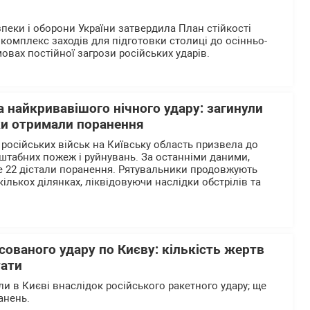
пеки і оборони України затвердила План стійкості
комплекс заходів для підготовки столиці до осінньо-
овах постійної загрози російських ударів.
 найкривавішого нічного удару: загинули
ки отримали поранення
 російських військ на Київську область призвела до
штабних пожеж і руйнувань. За останніми даними,
е 22 дістали поранення. Рятувальники продовжують
ількох ділянках, ліквідовуючи наслідки обстрілів та
сованого удару по Києву: кількість жертв
тати
и в Києві внаслідок російського ракетного удару; ще
анень.