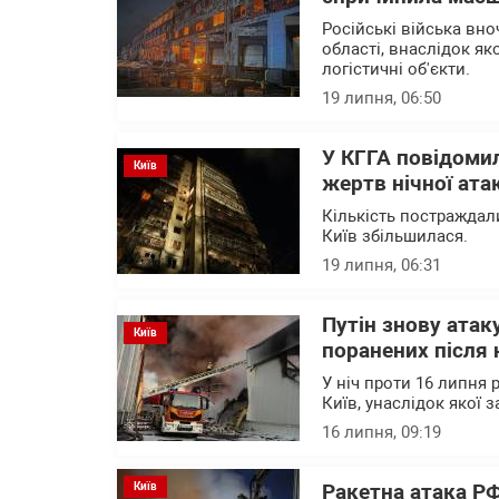
Російські війська вно
області, внаслідок я
логістичні об'єкти.
19 липня, 06:50
У КГГА повідомил
Київ
жертв нічної ата
Кількість постраждали
Київ збільшилася.
19 липня, 06:31
Путін знову атак
Київ
поранених після 
У ніч проти 16 липня 
Київ, унаслідок якої
16 липня, 09:19
Київ
Ракетна атака РФ