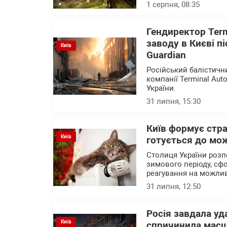
1 серпня, 08:35
Гендиректор Ter
заводу в Києві п
Київ
Guardian
Російський балістичн
компанії Terminal Au
України.
31 липня, 15:30
Київ формує стра
Київ
готується до мо
Столиця України розп
зимового періоду, сф
реагування на можлив
31 липня, 12:50
Росія завдала уда
Київ
спричинила масш