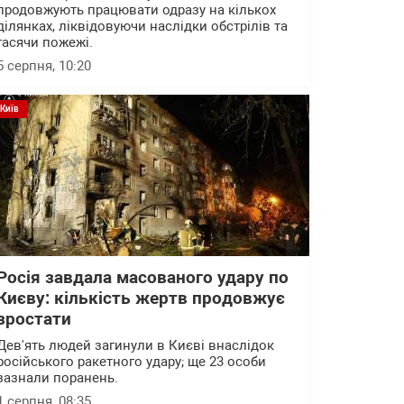
продовжують працювати одразу на кількох
ділянках, ліквідовуючи наслідки обстрілів та
гасячи пожежі.
5 серпня, 10:20
Київ
Росія завдала масованого удару по
Києву: кількість жертв продовжує
зростати
Дев'ять людей загинули в Києві внаслідок
російського ракетного удару; ще 23 особи
зазнали поранень.
1 серпня, 08:35