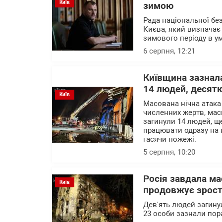
Київ
зимою
Рада національної без
Києва, який визначає 
зимового періоду в ум
6 серпня, 12:21
Київщина зазнала
14 людей, десят
Київ
Масована нічна атака
численних жертв, мас
загинули 14 людей, щ
працювати одразу на к
гасячи пожежі.
5 серпня, 10:20
Росія завдала ма
Київ
продовжує зрос
Дев'ять людей загинул
23 особи зазнали пор