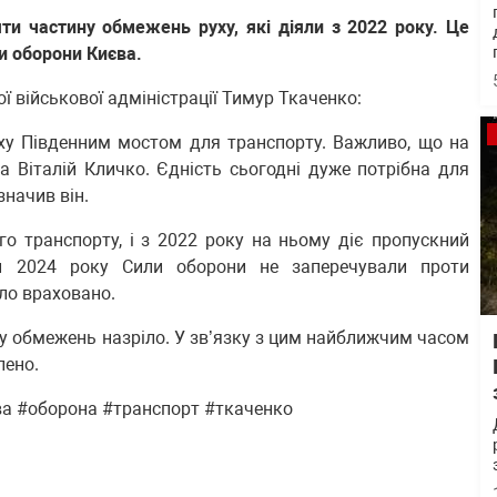
ти частину обмежень руху, які діяли з 2022 року. Це
и оборони Києва.
ї військової адміністрації Тимур Ткаченко:
ху Південним мостом для транспорту. Важливо, що на
ва Віталій Кличко. Єдність сьогодні дуже потрібна для
значив він.
о транспорту, і з 2022 року на ньому діє пропускний
и 2024 року Сили оборони не заперечували проти
уло враховано.
яду обмежень назріло. У зв’язку з цим найближчим часом
лено.
ва #оборона #транспорт #ткаченко