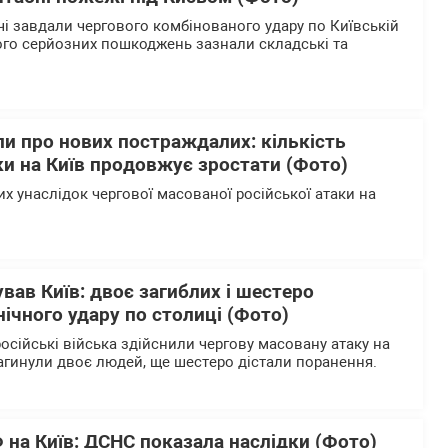
чі завдали чергового комбінованого удару по Київській
кого серйозних пошкоджень зазнали складські та
и про нових постраждалих: кількість
ки на Київ продовжує зростати (Фото)
х унаслідок чергової масованої російської атаки на
ував Київ: двоє загиблих і шестеро
нічного удару по столиці (Фото)
російські війська здійснили чергову масовану атаку на
 загинули двоє людей, ще шестеро дістали поранення.
 на Київ: ДСНС показала наслідки (Фото)