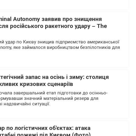
minal Autonomy заявив про знищення
ісля російського ракетного удару – The
ий удар по Києву знищив підприємство американської
tonomy, яке займалося виробництвом безпілотників для
тегічний запас на осінь і зиму: столиця
жливих кризових сценаріїв
очала завершальний етап підготовки до осінньо-
ормувавши значний матеріальний резерв для
і надзвичайні ситуації.
р по логістичних об'єктах: атака
табні пожежі під Києвом (Фото)