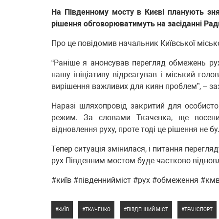
На Південному мосту в Києві планують зня
рішення обговорюватимуть на засіданні Рад
Про це повідомив начальник Київської місько
“Раніше я анонсував перегляд обмежень ру
нашу ініціативу відреагував і міський голо
вирішення важливих для киян проблем”, – за
Наразі шляхопровід закритий для особистог
режим. За словами Ткаченка, ще восен
відновлення руху, проте тоді це рішення не б
Тепер ситуація змінилася, і питання перегл
рух Південним мостом буде частково віднов
#київ #південнийміст #рух #обмеження #км
КИЇВ
ТКАЧЕНКО
ПІВДЕННИЙ МІСТ
ТРАНСПОРТ