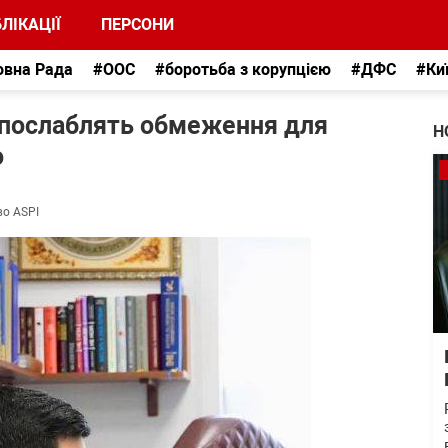
ЛІКАЦІЇ
ПЕРСОНИ
овна Рада
#ООС
#боротьба з корупцією
#ДФС
#Ки
 послаблять обмеження для
Н
о
во ASPI