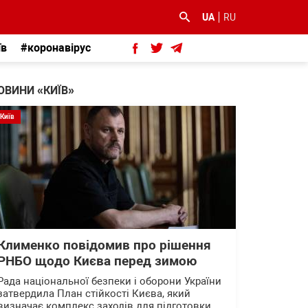
UA
RU
їв
#коронавірус
ОВИНИ «КИЇВ»
Київ
Клименко повідомив про рішення
РНБО щодо Києва перед зимою
Рада національної безпеки і оборони України
затвердила План стійкості Києва, який
визначає комплекс заходів для підготовки