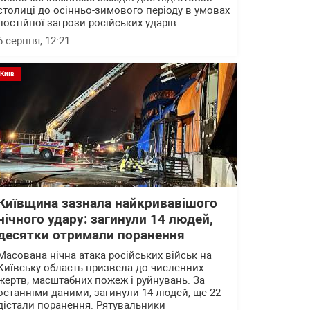
столиці до осінньо-зимового періоду в умовах
постійної загрози російських ударів.
6 серпня, 12:21
Київ
Київщина зазнала найкривавішого
нічного удару: загинули 14 людей,
десятки отримали поранення
Масована нічна атака російських військ на
Київську область призвела до численних
жертв, масштабних пожеж і руйнувань. За
останніми даними, загинули 14 людей, ще 22
дістали поранення. Рятувальники