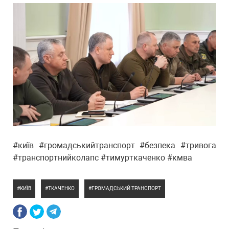
#київ #громадськийтранспорт #безпека #тривога
#транспортнийколапс #тимурткаченко #кмва
КИЇВ
ТКАЧЕНКО
ГРОМАДСЬКИЙ ТРАНСПОРТ