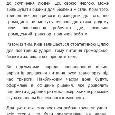
до скупчення людей, що, своєю чергою, може
збільшувати ризики для безпеки містян. Крім того,
тривалі вечірні тривоги призводять до того, що
громадяни не можуть вчасно дістатися додому
після завершення робочого дня, оскільки
громадський транспорт припиняє роботу.
Разом із тим, Київ залишається стратегічною ціллю
для повітряних ударів, тому питання громадської
безпеки залишається пріоритетним.
За підсумками наради напрацьовано кілька
варіантів вирішення питання руху транспорту під
час тривоги. Найближчим часом вони будуть
оформлені в офіційне рішення, яке дозволить
відновити здоровий ритм пасажирських перевезень
із урахуванням безпекового компонента.
Для цього вже створюється робоча група за участі
всіх сторін, що були представлені на нараді.