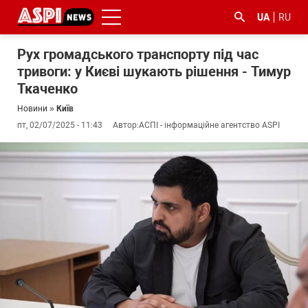
UA
RU
Рух громадського транспорту під час
тривоги: у Києві шукають рішення - Тимур
Ткаченко
Новини
»
Київ
пт, 02/07/2025 - 11:43
Автор:
АСПІ - інформаційне агентство ASPI
#ООС
#боротьба
#ДФС
#Київ
#коронавірус
з
корупцією