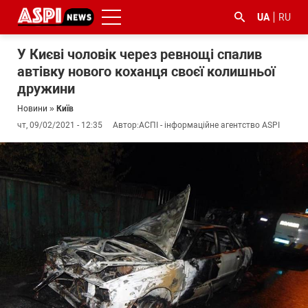
UA
RU
У Києві чоловік через ревнощі спалив
автівку нового коханця своєї колишньої
дружини
Новини
»
Київ
чт, 09/02/2021 - 12:35
Автор:
АСПІ - інформаційне агентство ASPI
#ООС
#боротьба
#ДФС
#Київ
#коронавірус
з
корупцією