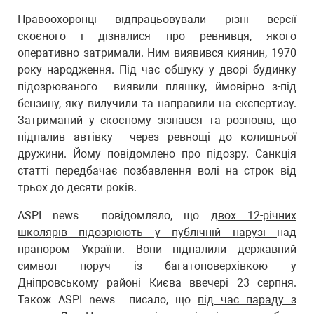
Правоохоронці відпрацьовували різні версії
скоєного і дізналися про ревнивця, якого
оперативно затримали. Ним виявився киянин, 1970
року народження. Під час обшуку у дворі будинку
підозрюваного виявили пляшку, ймовірно з-під
бензину, яку вилучили та направили на експертизу.
Затриманий у скоєному зізнався та розповів, що
підпалив автівку через ревнощі до колишньої
дружини. Йому повідомлено про підозру. Санкція
статті передбачає позбавлення волі на строк від
трьох до десяти років.
ASPI news повідомляло, що
двох 12-річних
школярів підозрюють у публічній нарузі
над
прапором України. Вони підпалили державний
символ поруч із багатоповерхівкою у
Дніпровському районі Києва ввечері 23 серпня.
Також ASPI news писало, що
під час параду з