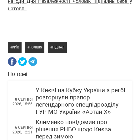
нагоди Дня Незалежності чоловік підпалив себе у
натовпі.
КИЇВ
ПОЛІЦІЯ
ПІДПАЛ
По темі
У Києві на Кубку України з регбі
розгорнули прапор
8 СЕРПНЯ
легендарного спецпідрозділу
2026, 15:56
ГУР МО України «Артан Х»
Клименко повідомив про
6 СЕРПНЯ
рішення РНБО щодо Києва
2026, 12:21
перед зимою