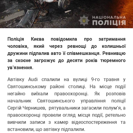
Поліція Києва повідомила про затримання
чоловіка, який через ревнощі до колишньої
дружини підпалив авто її співмешканця. Ревнивцю
за скоєне загрожує до десяти років тюремного
ув’язнення.
Автівку Audi спалили на вулиці 9-го травня у
Святошинському районі столиці. На місце події
негайно виїхали правоохоронці. Як розповів
начальник Святошинського управління поліції
Сергій Чернишев, рятувальники загасили полум’я, а
правоохоронці провели огляд місця події, ретельно
вивчили записи з камер відеоспостереження та
встановили, що автівку підпалили.