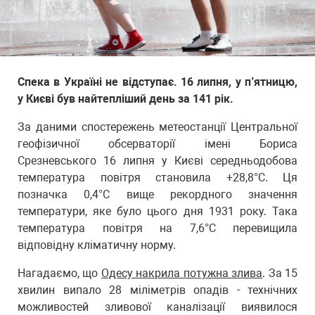
Спека в Україні не відступає. 16 липня, у п’ятницю,
у Києві був найтепліший день за 141 рік.
За даними спостережень метеостанції Центральної
геофізичної обсерваторії імені Бориса
Срезневського 16 липня у Києві середньодобова
температура повітря становила +28,8°С. Ця
позначка 0,4°С вище рекордного значення
температури, яке було цього дня 1931 року. Така
температура повітря на 7,6°С перевищила
відповідну кліматичну норму.
Нагадаємо, що
Одесу накрила потужна злива
. За 15
хвилин випало 28 міліметрів опадів - технічних
можливостей зливової каналізації виявилося