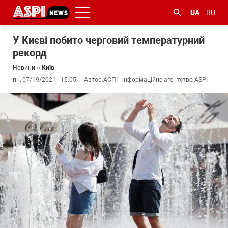
UA
RU
У Києві побито черговий температурний
рекорд
Новини
»
Київ
пн, 07/19/2021 - 15:05
Автор:
АСПІ - інформаційне агентство ASPI
#ООС
#боротьба
#ДФС
#Київ
#коронавірус
з
корупцією