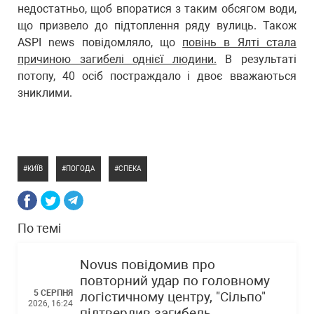
недостатньо, щоб впоратися з таким обсягом води,
що призвело до підтоплення ряду вулиць. Також
ASPI news повідомляло, що
повінь в Ялті стала
причиною загибелі однієї людини.
В результаті
потопу, 40 осіб постраждало і двоє вважаються
зниклими.
КИЇВ
ПОГОДА
СПЕКА
По темі
Novus повідомив про
повторний удар по головному
5 СЕРПНЯ
логістичному центру, "Сільпо"
2026, 16:24
підтвердив загибель