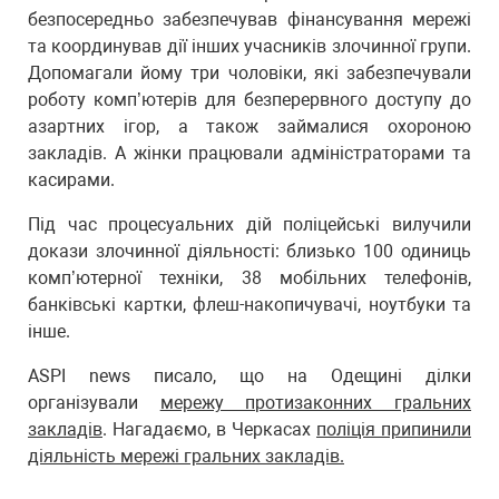
безпосередньо забезпечував фінансування мережі
та координував дії інших учасників злочинної групи.
Допомагали йому три чоловіки, які забезпечували
роботу комп’ютерів для безперервного доступу до
азартних ігор, а також займалися охороною
закладів. А жінки працювали адміністраторами та
касирами.
Під час процесуальних дій поліцейські вилучили
докази злочинної діяльності: близько 100 одиниць
комп’ютерної техніки, 38 мобільних телефонів,
банківські картки, флеш-накопичувачі, ноутбуки та
інше.
ASPI news писало, що на Одещині ділки
організували
мережу протизаконних гральних
закладів
. Нагадаємо, в Черкасах
поліція припинили
діяльність мережі гральних закладів.