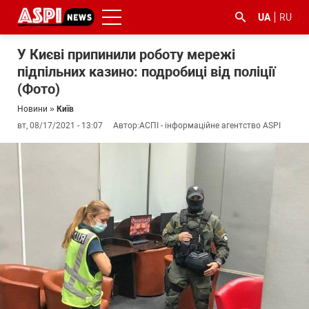
UA
RU
У Києві припинили роботу мережі
підпільних казино: подробиці від поліції
(Фото)
Новини
»
Київ
вт, 08/17/2021 - 13:07
Автор:
АСПІ - інформаційне агентство ASPI
#ООС
#боротьба
#ДФС
#Київ
#коронавірус
з
корупцією