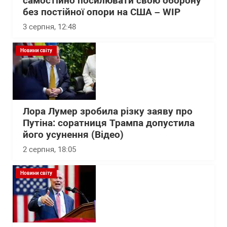
самостійно посилювати свою оборону
без постійної опори на США – WІP
3 серпня, 12:48
Новини світу
Лора Лумер зробила різку заяву про
Путіна: соратниця Трампа допустила
його усунення (Відео)
2 серпня, 18:05
Новини світу