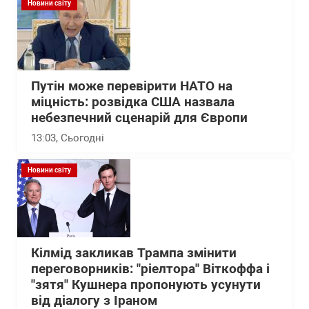
Новини світу
Путін може перевірити НАТО на
міцність: розвідка США назвала
небезпечний сценарій для Європи
13:03
, Сьогодні
Новини світу
Кілмід закликав Трампа змінити
переговорників: "ріелтора" Віткоффа і
"зятя" Кушнера пропонують усунути
від діалогу з Іраном