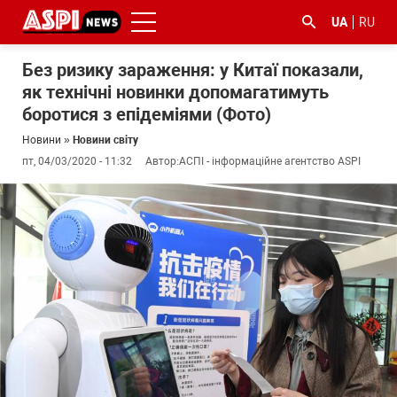
UA
RU
Без ризику зараження: у Китаї показали,
як технічні новинки допомагатимуть
боротися з епідеміями (Фото)
Новини
»
Новини світу
пт, 04/03/2020 - 11:32
Автор:
АСПІ - інформаційне агентство ASPI
#ООС
#боротьба
#ДФС
#Київ
#коронавірус
з
корупцією