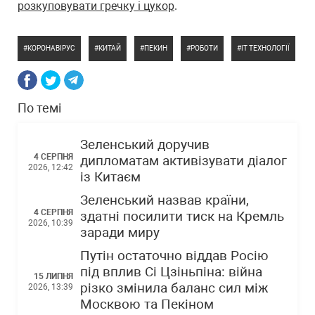
розкуповувати гречку і цукор
.
КОРОНАВІРУС
КИТАЙ
ПЕКИН
РОБОТИ
IT ТЕХНОЛОГІЇ
По темі
Зеленський доручив
4 СЕРПНЯ
дипломатам активізувати діалог
2026, 12:42
із Китаєм
Зеленський назвав країни,
4 СЕРПНЯ
здатні посилити тиск на Кремль
2026, 10:39
заради миру
Путін остаточно віддав Росію
під вплив Сі Цзіньпіна: війна
15 ЛИПНЯ
різко змінила баланс сил між
2026, 13:39
Москвою та Пекіном