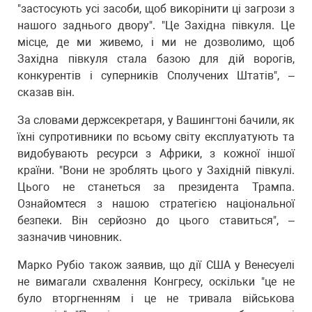
"застосують усі засоби, щоб викорінити ці загрози з
нашого заднього двору". "Це Західна півкуля. Це
місце, де ми живемо, і ми не дозволимо, щоб
Західна півкуля стала базою для дій ворогів,
конкурентів і суперників Сполучених Штатів", –
сказав він.
За словами держсекретаря, у Вашингтоні бачили, як
їхні супротивники по всьому світу експлуатують та
видобувають ресурси з Африки, з кожної іншої
країни. "Вони не зроблять цього у Західній півкулі.
Цього не станеться за президента Трампа.
Ознайомтеся з нашою стратегією національної
безпеки. Він серйозно до цього ставиться", –
зазначив чиновник.
Марко Рубіо також заявив, що дії США у Венесуелі
не вимагали схвалення Конгресу, оскільки "це не
було вторгненням і це не тривала військова