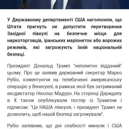
У Державному департаменті США наголосили, що
Штати прагнуть не допустити перетворення
Західної півкулі на безпечне місце для
наркоторговців, іранських маріонеток або ворожих
режимів, які загрожують їхній національній
безпеці.
Президент Дональд Трамп "непохитно відданий"
цьому. Про це заявив державний секретар Марко
Рубіо, коментуючи на телебаченні американську
операцію у Венесуелі, в рамках якої був затриманий
ексдиктатор Ніколас Мадуро. На сторінці Держдепу
в Х також опублікували постер із Трампом і
підписом: "Це НАША півкуля, і президент Трамп не
дозволить, щоб нашій безпеці загрожували".
Рубіо запевнив, що дні слабкості минули і США