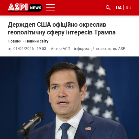
UA
RU
Держдеп США офіційно окреслив
геополітичну сферу інтересів Трампа
Новини
»
Новини світу
вт, 01/06/2026 - 19:53
Автор:
АСПІ - інформаційне агентство ASPI
#ООС
#боротьба
#ДФС
#Київ
#коронавірус
з
корупцією