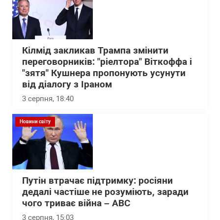
Кілмід закликав Трампа змінити
переговорників: "ріелтора" Віткоффа і
"зятя" Кушнера пропонують усунути
від діалогу з Іраном
3 серпня, 18:40
Новини світу
Путін втрачає підтримку: росіяни
дедалі частіше не розуміють, заради
чого триває війна – АВС
3 серпня, 15:03