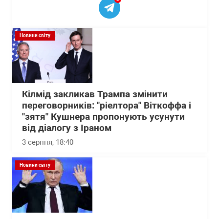
Новини світу
Кілмід закликав Трампа змінити
переговорників: "ріелтора" Віткоффа і
"зятя" Кушнера пропонують усунути
від діалогу з Іраном
3 серпня, 18:40
Новини світу