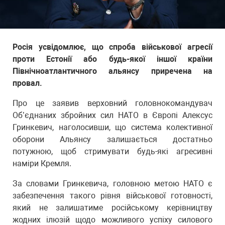
Росія усвідомлює, що спроба військової агресії
проти Естонії або будь-якої іншої країни
Північноатлантичного альянсу приречена на
провал.
Про це заявив верховний головнокомандувач
Об’єднаних збройних сил НАТО в Європі Алексус
Гринкевич, наголосивши, що система колективної
оборони Альянсу залишається достатньо
потужною, щоб стримувати будь-які агресивні
наміри Кремля.
За словами Гринкевича, головною метою НАТО є
забезпечення такого рівня військової готовності,
який не залишатиме російському керівництву
жодних ілюзій щодо можливого успіху силового