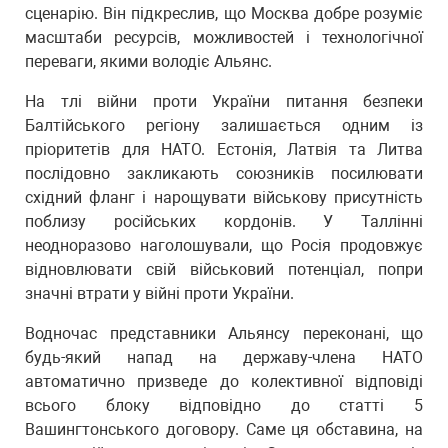
сценарію. Він підкреслив, що Москва добре розуміє
масштаби ресурсів, можливостей і технологічної
переваги, якими володіє Альянс.
На тлі війни проти України питання безпеки
Балтійського регіону залишається одним із
пріоритетів для НАТО. Естонія, Латвія та Литва
послідовно закликають союзників посилювати
східний фланг і нарощувати військову присутність
поблизу російських кордонів. У Таллінні
неодноразово наголошували, що Росія продовжує
відновлювати свій військовий потенціал, попри
значні втрати у війні проти України.
Водночас представники Альянсу переконані, що
будь-який напад на державу-члена НАТО
автоматично призведе до колективної відповіді
всього блоку відповідно до статті 5
Вашингтонського договору. Саме ця обставина, на