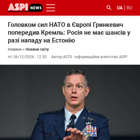
UA
RU
Головком сил НАТО в Європі Гринкевич
попередив Кремль: Росія не має шансів у
разі нападу на Естонію
Новини
»
Новини світу
пт, 06/12/2026 - 12:30
Автор:
АСПІ - інформаційне агентство ASPI
#ООС
#боротьба
#ДФС
#Київ
#коронавірус
з
корупцією