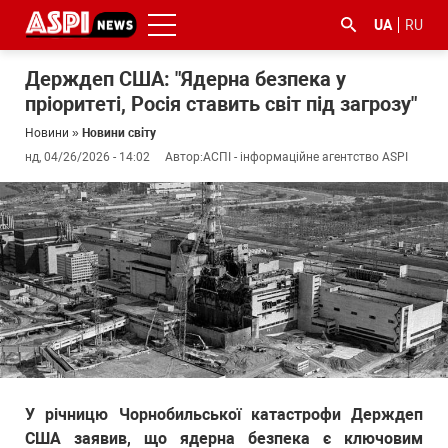
UA
RU
Держдеп США: "Ядерна безпека у
пріоритеті, Росія ставить світ під загрозу"
Новини
»
Новини світу
нд, 04/26/2026 - 14:02
Автор:
АСПІ - інформаційне агентство ASPI
#ООС
#боротьба
#ДФС
#Київ
#коронавірус
з
корупцією
У річницю Чорнобильської катастрофи Держдеп
США заявив, що ядерна безпека є ключовим