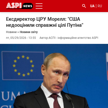
UA
RU
Ексдиректор ЦРУ Морелл: "США
недооцінили справжні цілі Путіна"
Новини
»
Новини світу
пт, 05/29/2026 - 13:55
Автор:
АСПІ - інформаційне агентство ASPI
#ООС
#боротьба
#ДФС
#Київ
#коронавірус
з
корупцією