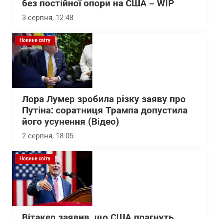
без постійної опори на США – WІP
3 серпня, 12:48
Новини світу
Лора Лумер зробила різку заяву про
Путіна: соратниця Трампа допустила
його усунення (Відео)
2 серпня, 18:05
Новини світу
Вітакер заявив, що США прагнуть