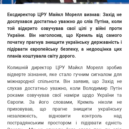
Ексдиректор ЦРУ Майкл Морелл визнав: Захід не
дослухався достатньо уважно до слів Путіна, коли
той відкрито озвучував свої цілі у війні проти
України. Він наголосив, що Кремль від самого
початку прагнув знищити українську державність і
підірвати європейську безпеку, а недооцінка цих
планів коштувала світу дорого.
Колишній директор ЦРУ Майкл Морелл зробив
відверте зізнання, яке стало гучним сигналом для
міжнародної спільноти. Він заявив, що Захід не
слухав достатньо уважно, коли Володимир Путін
роками озвучував свої наміри щодо України та
Європи. За його словами, Кремль ніколи не
приховував, що прагне знищити українську
незалежність, відновити контроль над
пострадянським простором і підірвати єдність