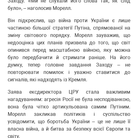
Заходу. «Ми не слухали його слова так, як слід
було», – наголосив Морелл.
Він підкреслив, що війна проти України є лише
частиною більшої стратегії Путіна, спрямованої на
зміну світового порядку. Морелл зауважив, що
недооцінка цих планів призвела до того, що світ
опинився перед масштабною війною, яку можна
було передбачити й стримати раніше. На його
думку, тепер головне завдання Заходу – не
повторювати помилок і уважно ставитися до
сигналів, які надходять із Кремля.
Заява ексдиректора ЦРУ стала важливим
нагадуванням: агресія Росії не була несподіванкою,
вона була чітко артикульована самим Путіним.
Морелл закликав політиків і суспільство
усвідомити, що боротьба України – це не лише її
власна війна, а й битва за безпеку всієї Європи та
світу.