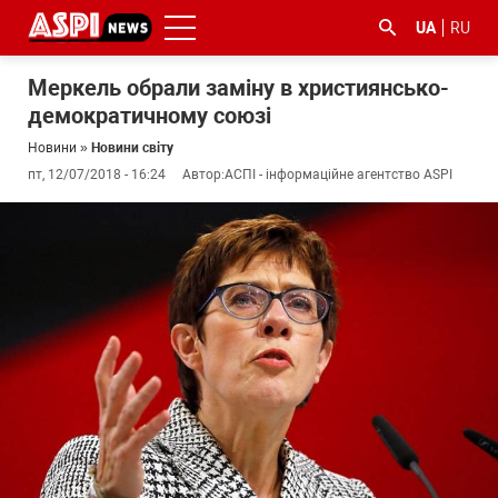
UA
RU
Меркель обрали заміну в християнсько-
демократичному союзі
Новини
»
Новини світу
пт, 12/07/2018 - 16:24
Автор:
АСПІ - інформаційне агентство ASPI
#ООС
#боротьба
#ДФС
#Київ
#коронавірус
з
корупцією