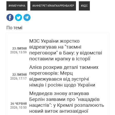
НІМЕЧЧИНА
АННЕГРЕТ КРАМПКАРРЕНБАУЕР
ХДС
По темі
МЗС України жорстко
відреагував на "таємні
23 ЛИПНЯ
переговори" в Баку: у відомстві
2026, 13:59
поставили крапку в історії
Алієв розкрив деталі таємних
переговорів: Мерц
22 ЛИПНЯ
відмежувався від зустрічі
2026, 17:17
німців і росіян щодо України
Медведєв знову атакував
Берлін заявами про "нащадків
26 ЧЕРВНЯ
нацистів": у Кремлі розпалюють
2026, 10:50
новий виток антизахідної