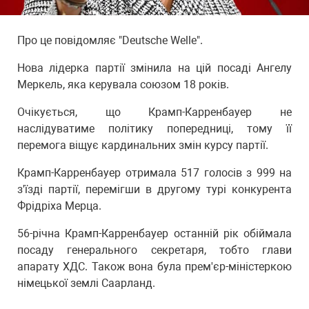
Про це повідомляє "Deutsche Welle".
Нова лідерка партії змінила на цій посаді Ангелу
Меркель, яка керувала союзом 18 років.
Очікується, що Крамп-Карренбауер не
наслідуватиме політику попередниці, тому її
перемога віщує кардинальних змін курсу партії.
Крамп-Карренбауер отримала 517 голосів з 999 на
з'їзді партії, перемігши в другому турі конкурента
Фрідріха Мерца.
56-річна Крамп-Карренбауер останній рік обіймала
посаду генерального секретаря, тобто глави
апарату ХДС. Також вона була прем'єр-міністеркою
німецької землі Саарланд.