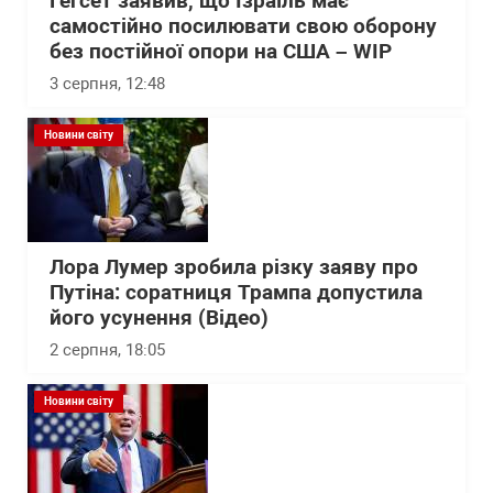
Гегсет заявив, що Ізраїль має
самостійно посилювати свою оборону
без постійної опори на США – WІP
3 серпня, 12:48
Новини світу
Лора Лумер зробила різку заяву про
Путіна: соратниця Трампа допустила
його усунення (Відео)
2 серпня, 18:05
Новини світу