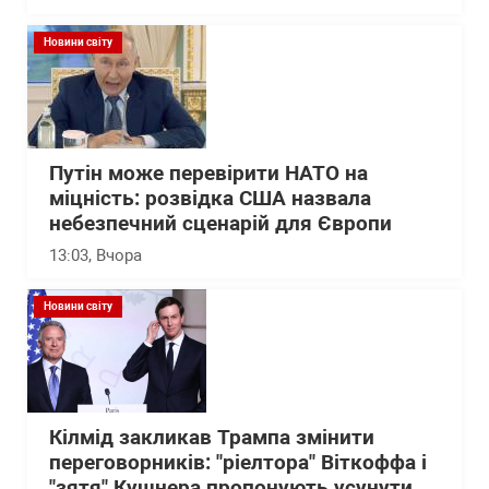
Новини світу
Путін може перевірити НАТО на
міцність: розвідка США назвала
небезпечний сценарій для Європи
13:03
, Вчора
Новини світу
Кілмід закликав Трампа змінити
переговорників: "ріелтора" Віткоффа і
"зятя" Кушнера пропонують усунути