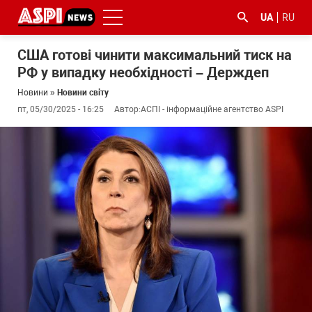
UA
RU
США готові чинити максимальний тиск на
РФ у випадку необхідності – Держдеп
Новини
»
Новини світу
пт, 05/30/2025 - 16:25
Автор:
АСПІ - інформаційне агентство ASPI
#ООС
#боротьба
#ДФС
#Київ
#коронавірус
з
корупцією