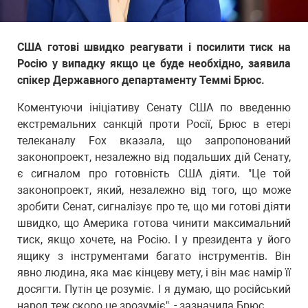
США готові швидко реагувати і посилити тиск на
Росію у випадку якщо це буде необхідно, заявила
спікер Державного департаменту Теммі Брюс.
Коментуючи ініціативу Сенату США по введенню
екстремальних санкцій проти Росії, Брюс в етері
телеканалу Fox вказала, що запропонований
законопроект, незалежно від подальших дій Сенату,
є сигналом про готовність США діяти. "Це той
законопроект, який, незалежно від того, що може
зробити Сенат, сигналізує про те, що ми готові діяти
швидко, що Америка готова чинити максимальний
тиск, якщо хочете, на Росію. І у президента у його
ящику з інструментами багато інструментів. Він
явно людина, яка має кінцеву мету, і він має намір її
досягти. Путін це розуміє. І я думаю, що російський
народ теж скоро це зрозуміє", - зазначила Брюс.