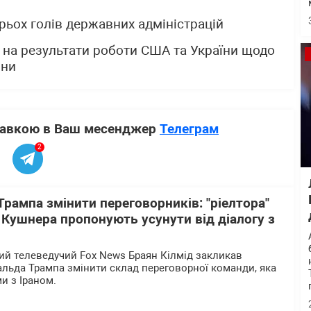
ьох голів державних адміністрацій
 на результати роботи США та України щодо
йни
ставкою в Ваш месенджер
Телеграм
2
Трампа змінити переговорників: "ріелтора"
" Кушнера пропонують усунути від діалогу з
й телеведучий Fox News Браян Кілмід закликав
льда Трампа змінити склад переговорної команди, яка
и з Іраном.