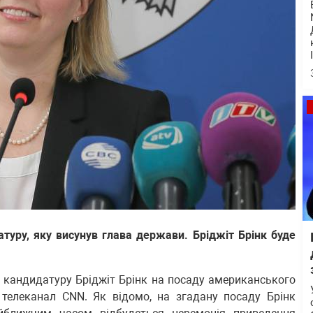
туру, яку висунув глава держави. Бріджіт Брінк буде
 кандидатуру Бріджіт Брінк на посаду американського
в телеканал CNN. Як відомо, на згадану посаду Брінк