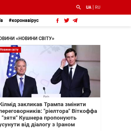
UA
RU
їв
#коронавірус
ОВИНИ «НОВИНИ СВІТУ»
Новини світу
Кілмід закликав Трампа змінити
переговорників: "ріелтора" Віткоффа
і "зятя" Кушнера пропонують
усунути від діалогу з Іраном