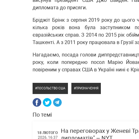
висунув президент США Джо Байден. Най
дипломата до присяги.
Бріджіт Брінк з серпня 2019 року до цього
кілька років вона була заступником п
євразійських справ. З 2014 по 2015 рік обій
Ташкенті. А з 2011 року працювала в Грузії з
Нагадаємо, посада голови диппредставниц
року, коли попередню посол Марію Йова
повіреним у справах США в Україні нині є Кріс
ПОСОЛЬСТВО США
ПРИЗНАЧЕННЯ
По темі
На переговорах у Женеві Т
18 ЛЮТОГО
дипломатів" – NYT
2026, 16:37