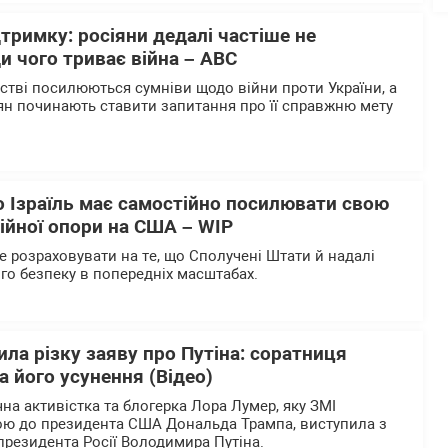
дтримку: росіяни дедалі частіше не
и чого триває війна – АВС
ьстві посилюються сумніви щодо війни проти України, а
ян починають ставити запитання про її справжню мету
о Ізраїль має самостійно посилювати свою
ійної опори на США – WІP
е розраховувати на те, що Сполучені Штати й надалі
го безпеку в попередніх масштабах.
ла різку заяву про Путіна: соратниця
 його усунення (Відео)
на активістка та блогерка Лора Лумер, яку ЗМІ
ю до президента США Дональда Трампа, виступила з
резидента Росії Володимира Путіна.