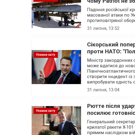
чому Patriot не 
Падіння російської кр
масованої атаки по У
протиповітряної обо
31 липня, 13:52
Сікорський попе
проти НАТО: "По
Новини світу
Міністр закордонних 
може вдатися до нової
Північноатлантичного
створити інцидент із 
випробувати єдність 
31 липня, 13:04
Рютте після удар
Новини світу
посилює готовніс
Генеральний секретар
крилатої ракети Х-10
прямим наслідком вій