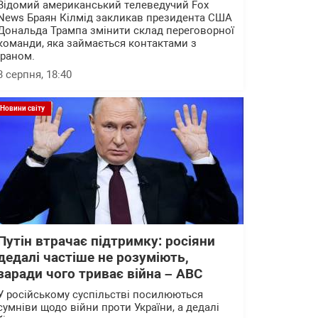
Відомий американський телеведучий Fox
News Браян Кілмід закликав президента США
Дональда Трампа змінити склад переговорної
команди, яка займається контактами з
Іраном.
3 серпня, 18:40
Новини світу
Путін втрачає підтримку: росіяни
дедалі частіше не розуміють,
заради чого триває війна – АВС
У російському суспільстві посилюються
сумніви щодо війни проти України, а дедалі