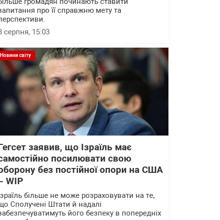
більше громадян починають ставити
запитання про її справжню мету та
перспективи.
3 серпня, 15:03
Новини світу
Гегсет заявив, що Ізраїль має
самостійно посилювати свою
оборону без постійної опори на США
– WІP
Ізраїль більше не може розраховувати на те,
що Сполучені Штати й надалі
забезпечуватимуть його безпеку в попередніх