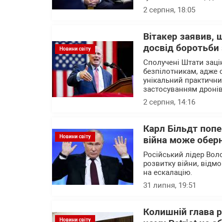
2 серпня, 18:05
Вітакер заявив,
досвід боротьби
Новини світу
Сполучені Штати зацік
безпілотникам, адже с
унікальний практични
застосуванням дроні
2 серпня, 14:16
Карл Більдт попе
Новини світу
війна може обер
Російський лідер Вол
розвитку війни, відм
на ескалацію.
31 липня, 19:51
Колишній глава 
Новини світу