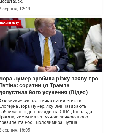
масштабах.
3 серпня, 12:48
Новини світу
Лора Лумер зробила різку заяву про
Путіна: соратниця Трампа
допустила його усунення (Відео)
Американська політична активістка та
блогерка Лора Лумер, яку ЗМІ називають
наближеною до президента США Дональда
Трампа, виступила з гучною заявою щодо
президента Росії Володимира Путіна.
2 серпня, 18:05