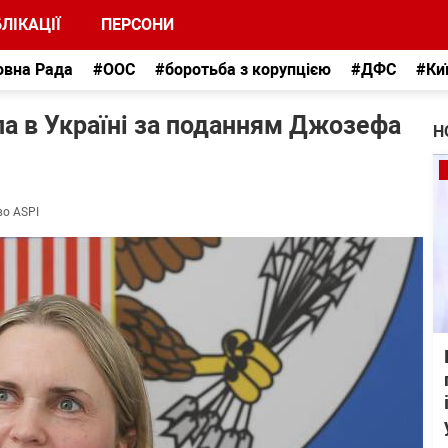
ЛІКАЦІЇ
ПЕРСОНИ
овна Рада
#ООС
#боротьба з корупцією
#ДФС
#Ки
а в Україні за поданням Джозефа
Н
во ASPI