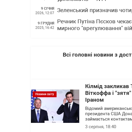
9 СІЧНЯ
Зеленський призначив чотир
2026, 12:07
Речник Путіна Пєсков чекає
9 ГРУДНЯ
мирного "врегулювання" ві
2025, 16:42
Всі головні новини з до
Кілмід закликав 
Віткоффа і "зятя
Новини світу
Іраном
Відомий американськи
президента США Дона
займається контактам
3 серпня, 18:40