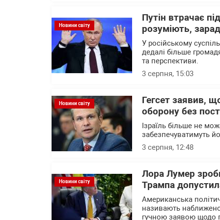
Путін втрачає пі
Новини світу
розуміють, зарад
У російському суспіл
дедалі більше громад
та перспективи.
3 серпня, 15:03
Гегсет заявив, щ
Новини світу
оборону без пост
Ізраїль більше не мож
забезпечуватимуть йо
3 серпня, 12:48
Лора Лумер зроби
Новини світу
Трампа допустила
Американська політич
називають наближено
гучною заявою щодо п