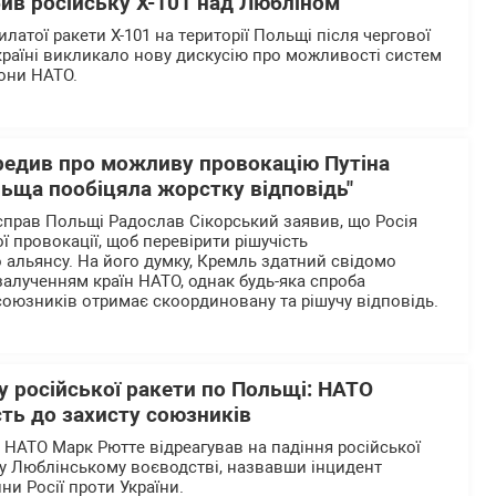
збив російську Х-101 над Любліном
илатої ракети Х-101 на території Польщі після чергової
країні викликало нову дискусію про можливості систем
рони НАТО.
редив про можливу провокацію Путіна
льща пообіцяла жорстку відповідь"
справ Польщі Радослав Сікорський заявив, що Росія
 провокації, щоб перевірити рішучість
 альянсу. На його думку, Кремль здатний свідомо
залученням країн НАТО, однак будь-яка спроба
союзників отримає скоординовану та рішучу відповідь.
у російської ракети по Польщі: НАТО
ть до захисту союзників
 НАТО Марк Рютте відреагував на падіння російської
1 у Люблінському воєводстві, назвавши інцидент
ни Росії проти України.