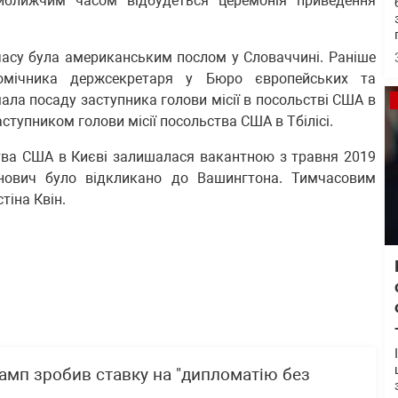
ближчим часом відбудеться церемонія приведення
 часу була американським послом у Словаччині. Раніше
омічника держсекретаря у Бюро європейських та
мала посаду заступника голови місії в посольстві США в
аступником голови місії посольства США в Тбілісі.
тва США в Києві залишалася вакантною з травня 2019
нович було відкликано до Вашингтона. Тимчасовим
тіна Квін.
рамп зробив ставку на "дипломатію без