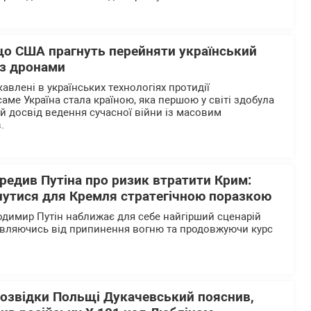
 що США прагнуть перейняти український
 з дронами
авлені в українських технологіях протидії
аме Україна стала країною, яка першою у світі здобула
й досвід ведення сучасної війни із масовим
в.
редив Путіна про ризик втратити Крим:
нутися для Кремля стратегічною поразкою
одимир Путін наближає для себе найгірший сценарій
овляючись від припинення вогню та продовжуючи курс
розвідки Польщі Дукачевський пояснив,