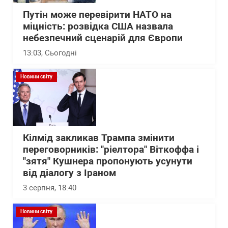
Путін може перевірити НАТО на
міцність: розвідка США назвала
небезпечний сценарій для Європи
13:03
, Сьогодні
Новини світу
Кілмід закликав Трампа змінити
переговорників: "ріелтора" Віткоффа і
"зятя" Кушнера пропонують усунути
від діалогу з Іраном
3 серпня, 18:40
Новини світу