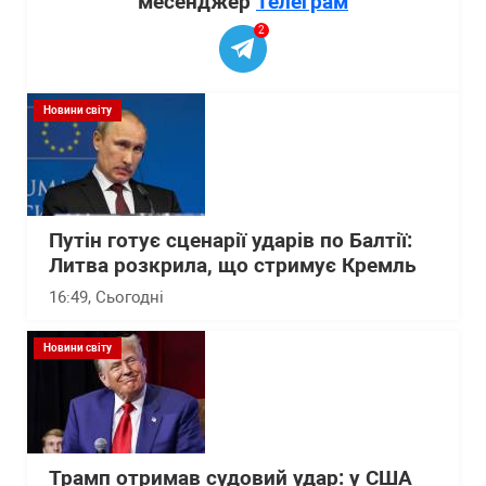
месенджер
Телеграм
2
Новини світу
Путін готує сценарії ударів по Балтії:
Литва розкрила, що стримує Кремль
16:49
, Сьогодні
Новини світу
Трамп отримав судовий удар: у США