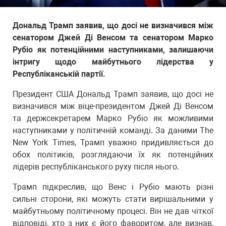
Дональд Трамп заявив, що досі не визначився між
сенатором Джей Ді Венсом та сенатором Марко
Рубіо як потенційними наступниками, залишаючи
інтригу щодо майбутнього лідерства у
Республіканській партії.
Президент США Дональд Трамп заявив, що досі не
визначився між віце-президентом Джей Ді Венсом
та держсекретарем Марко Рубіо як можливими
наступниками у політичній команді. За даними The
New York Times, Трамп уважно придивляється до
обох політиків, розглядаючи їх як потенційних
лідерів республіканського руху після нього.
Трамп підкреслив, що Венс і Рубіо мають різні
сильні сторони, які можуть стати вирішальними у
майбутньому політичному процесі. Він не дав чіткої
відповіді, хто з них є його фаворитом, але визнав,