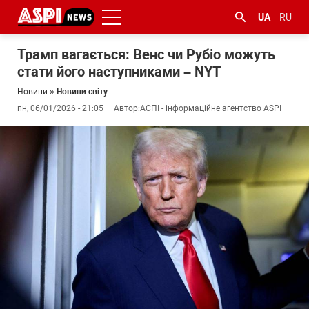
UA
RU
Трамп вагається: Венс чи Рубіо можуть
стати його наступниками – NYT
Новини
»
Новини світу
пн, 06/01/2026 - 21:05
Автор:
АСПІ - інформаційне агентство ASPI
#ООС
#боротьба
#ДФС
#Київ
#коронавірус
з
корупцією