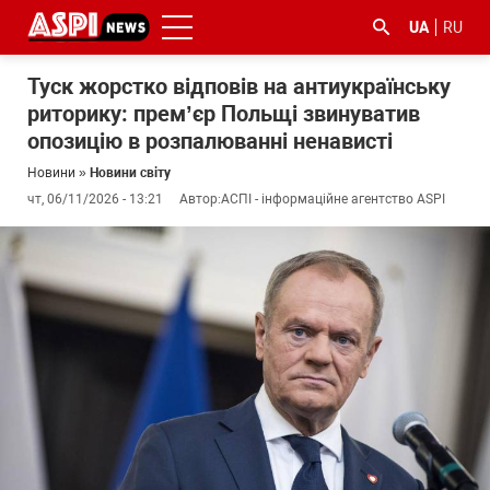
UA
RU
Туск жорстко відповів на антиукраїнську
риторику: прем’єр Польщі звинуватив
опозицію в розпалюванні ненависті
Новини
»
Новини світу
чт, 06/11/2026 - 13:21
Автор:
АСПІ - інформаційне агентство ASPI
#ООС
#боротьба
#ДФС
#Київ
#коронавірус
з
корупцією