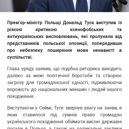
Прем’єр-міністр Польщі Дональд Туск виступив із
різкою критикою ксенофобських та
антиукраїнських висловлювань, які пролунали від
представників польської опозиції, попередивши
про небезпеку поширення мови ненависті в
суспільстві.
Глава уряду заявив, що подібна риторика виходить
далеко за межі політичної боротьби та створює
загрозу для громадянської єдності, підживлюючи
ворожість до національних меншин і людей іншого
походження.
Виступаючи у Сеймі, Туск звернув увагу на заяви, в
яких ставилося під сумнів право громадян
українського походження обіймати високі державні
посади в Польщі, а також на радикальні заклики