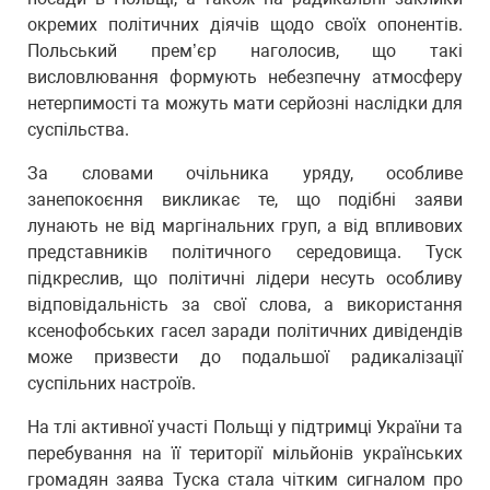
окремих політичних діячів щодо своїх опонентів.
Польський прем’єр наголосив, що такі
висловлювання формують небезпечну атмосферу
нетерпимості та можуть мати серйозні наслідки для
суспільства.
За словами очільника уряду, особливе
занепокоєння викликає те, що подібні заяви
лунають не від маргінальних груп, а від впливових
представників політичного середовища. Туск
підкреслив, що політичні лідери несуть особливу
відповідальність за свої слова, а використання
ксенофобських гасел заради політичних дивідендів
може призвести до подальшої радикалізації
суспільних настроїв.
На тлі активної участі Польщі у підтримці України та
перебування на її території мільйонів українських
громадян заява Туска стала чітким сигналом про