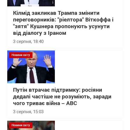
Кілмід закликав Трампа змінити
переговорників: "ріелтора" Віткоффа і
"зятя" Кушнера пропонують усунути
від діалогу з Іраном
3 серпня, 18:40
Новини світу
Путін втрачає підтримку: росіяни
дедалі частіше не розуміють, заради
чого триває війна – АВС
3 серпня, 15:03
Новини світу