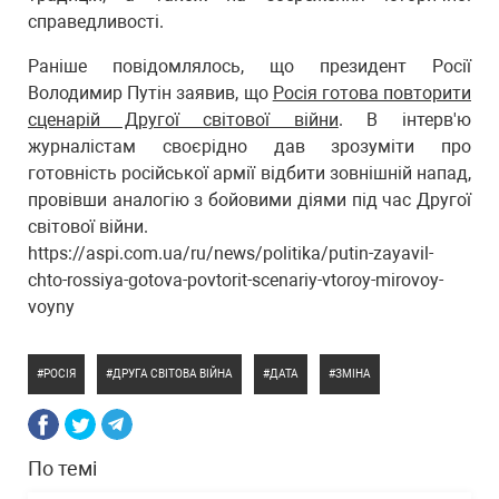
справедливості.
Раніше повідомлялось, що президент Росії
Володимир Путін заявив, що
Росія готова повторити
сценарій Другої світової війни
. В інтерв'ю
журналістам своєрідно дав зрозуміти про
готовність російської армії відбити зовнішній напад,
провівши аналогію з бойовими діями під час Другої
світової війни.
https://aspi.com.ua/ru/news/politika/putin-zayavil-
chto-rossiya-gotova-povtorit-scenariy-vtoroy-mirovoy-
voyny
РОСІЯ
ДРУГА СВІТОВА ВІЙНА
ДАТА
ЗМІНА
По темі