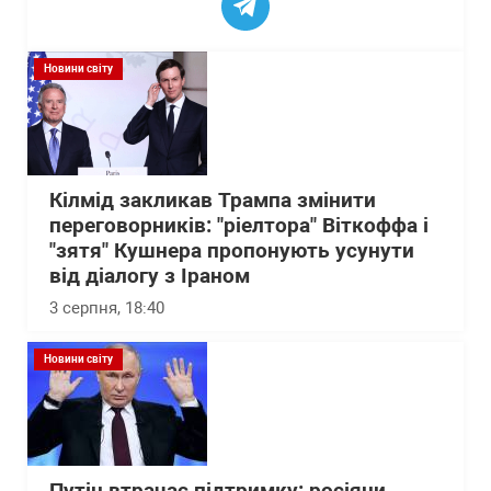
Новини світу
Кілмід закликав Трампа змінити
переговорників: "ріелтора" Віткоффа і
"зятя" Кушнера пропонують усунути
від діалогу з Іраном
3 серпня, 18:40
Новини світу