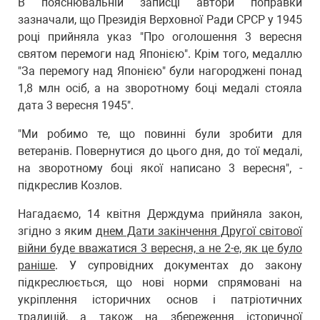
В пояснювальній записці автори поправки
зазначали, що Президія Верховної Ради СРСР у 1945
році прийняла указ "Про оголошення 3 вересня
святом перемоги над Японією". Крім того, медаллю
"За перемогу над Японією" були нагороджені понад
1,8 млн осіб, а на зворотному боці медалі стояла
дата 3 вересня 1945".
"Ми робимо те, що повинні були зробити для
ветеранів. Повернутися до цього дня, до тої медалі,
на зворотному боці якої написано 3 вересня", -
підкреслив Козлов.
Нагадаємо, 14 квітня Держдума прийняла закон,
згідно з яким
днем Дати закінчення Другої світової
війни буде вважатися 3 вересня, а не 2-е, як це було
раніше
. У супровідних документах до закону
підкреслюється, що нові норми спрямовані на
укріплення історичних основ і патріотичних
традицій, а також на збереження історичної