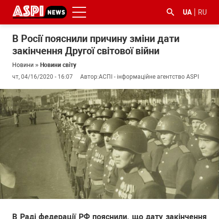
UA
RU
В Росії пояснили причину зміни дати
закінчення Другої світової війни
Новини
»
Новини світу
чт, 04/16/2020 - 16:07
Автор:
АСПІ - інформаційне агентство ASPI
#ООС
#боротьба
#ДФС
#Київ
#коронавірус
з
корупцією
В Раді федерації РФ пояснили, що дату закінчення