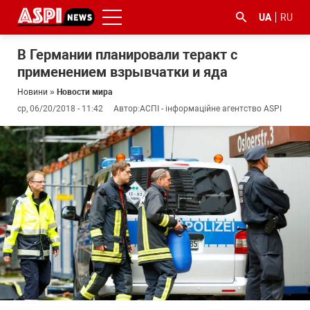
UA
RU
В Германии планировали теракт с
применением взрывчатки и яда
Новини
»
Новости мира
ср, 06/20/2018 - 11:42
Автор:
АСПІ - інформаційне агентство ASPI
#ООС
#боротьба
#ДФС
#Київ
#коронавірус
з
корупцією