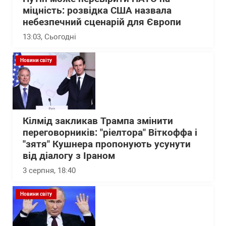
міцність: розвідка США назвала
небезпечний сценарій для Європи
13:03
, Сьогодні
Новини світу
Кілмід закликав Трампа змінити
переговорників: "ріелтора" Віткоффа і
"зятя" Кушнера пропонують усунути
від діалогу з Іраном
3 серпня, 18:40
Новини світу