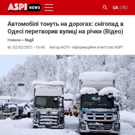
UA
RU
Автомобілі тонуть на дорогах: снігопад в
Одесі перетворив вулиці на річки (Відео)
Новини
»
Події
вт, 02/02/2021 - 16:40
Автор:
АСПІ - інформаційне агентство ASPI
#ООС
#боротьба
#ДФС
#Київ
#коронавірус
з
корупцією