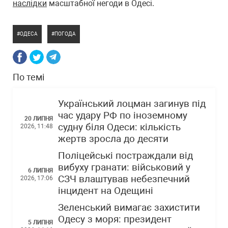
наслідки
масштабної негоди в Одесі.
ОДЕСА
ПОГОДА
По темі
Український лоцман загинув під
час удару РФ по іноземному
20 ЛИПНЯ
судну біля Одеси: кількість
2026, 11:48
жертв зросла до десяти
Поліцейські постраждали від
вибуху гранати: військовий у
6 ЛИПНЯ
СЗЧ влаштував небезпечний
2026, 17:06
інцидент на Одещині
Зеленський вимагає захистити
Одесу з моря: президент
5 ЛИПНЯ