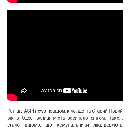
Раніше ASPI news повідомляло, що на Старий Новий
рік в Одесі вулиці міста
засипало снігом
. Також
стало відомо, що комунальники
ліквідовують