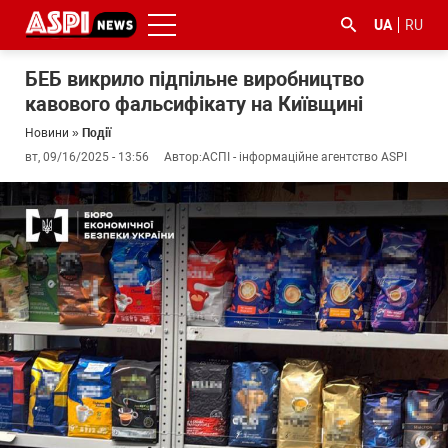
UA
RU
БЕБ викрило підпільне виробництво
кавового фальсифікату на Київщині
Новини
»
Події
вт, 09/16/2025 - 13:56
Автор:
АСПІ - інформаційне агентство ASPI
#ООС
#боротьба
#ДФС
#Київ
#коронавірус
з
корупцією