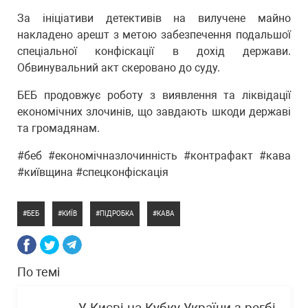
За ініціативи детективів на вилучене майно
накладено арешт з метою забезпечення подальшої
спеціальної конфіскації в дохід держави.
Обвинувальний акт скеровано до суду.
БЕБ продовжує роботу з виявлення та ліквідації
економічних злочинів, що завдають шкоди державі
та громадянам.
#беб #економічназлочинність #контрафакт #кава
#київщина #спецконфіскація
БЕБ
КИЇВ
ПІДРОБКА
КАВА
По темі