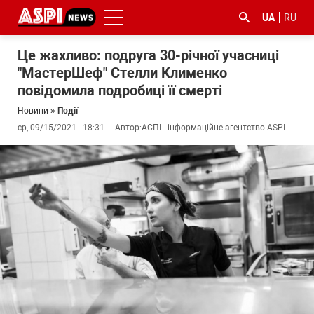
UA
RU
Це жахливо: подруга 30-річної учасниці
"МастерШеф" Стелли Клименко
повідомила подробиці її смерті
Новини
»
Події
ср, 09/15/2021 - 18:31
Автор:
АСПІ - інформаційне агентство ASPI
#ООС
#боротьба
#ДФС
#Київ
#коронавірус
з
корупцією