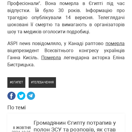
Професіонали". Вона померла в Єгипті під час
відпустки. Їй було 30 років. Інформацію про
трагедію опублікували 14 вересня. Телеглядачі
шоковані її смертю та вимагають в організаторів
шоу та медиків оголосити подробиці.
ASPI news повідомляло, у Канаді раптово
померла
віцепрезидент Всесвітнього конгресу українців
Ганна Кисіль.
Померла
легендарна акторка Еліна
Бистрицька.
ЄГИПЕТ
ТЕЛЕБАЧЕННЯ
По темі
Громадянин Єгипту потрапив у
8 ЖОВТНЯ
полон ЗСУ та розповів, як став