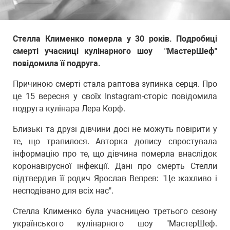
Стелла Клименко померла у 30 років. Подробиці
смерті учасниці кулінарного шоу "МастерШеф"
повідомила її подруга.
Причиною смерті стала раптова зупинка серця. Про
це 15 вересня у своїх Instagram-сторіс повідомила
подруга кулінара Лера Корф.
Близькі та друзі дівчини досі не можуть повірити у
те, що трапилося. Авторка допису спростувала
інформацію про те, що дівчина померла внаслідок
коронавірусної інфекції. Дані про смерть Стелли
підтвердив її родич Ярослав Вепрев: "Це жахливо і
несподівано для всіх нас".
Стелла Клименко була учасницею третього сезону
українського кулінарного шоу "МастерШеф.