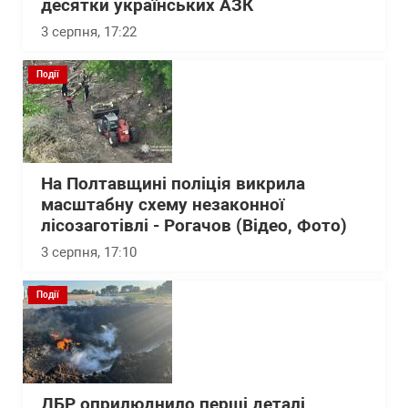
десятки українських АЗК
3 серпня, 17:22
Події
На Полтавщині поліція викрила
масштабну схему незаконної
лісозаготівлі - Рогачов (Відео, Фото)
3 серпня, 17:10
Події
ДБР оприлюднило перші деталі