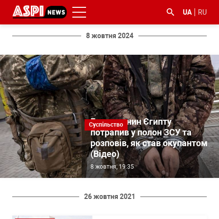
UA
RU
8 жовтня 2024
#ООС
#боротьба
#ДФС
#Київ
#коронавірус
з
Громадянин Єгипту
Суспільство
корупцією
потрапив у полон ЗСУ та
розповів, як став окупантом
(Відео)
8 жовтня, 19:35
26 жовтня 2021