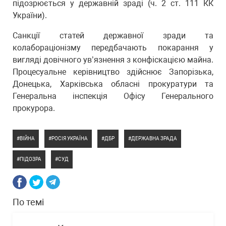
підозрюється у державній зраді (ч. 2 ст. 111 КК
України).
Санкції статей державної зради та
колабораціонізму передбачають покарання у
вигляді довічного ув’язнення з конфіскацією майна.
Процесуальне керівництво здійснює Запорізька,
Донецька, Харківська обласні прокуратури та
Генеральна інспекція Офісу Генерального
прокурора.
ВІЙНА
РОСІЯ УКРАЇНА
ДБР
ДЕРЖАВНА ЗРАДА
ПІДОЗРА
СУД
По темі