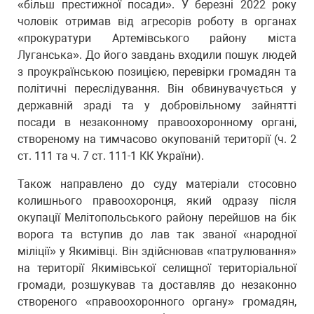
«більш престижної посади». У березні 2022 року
чоловік отримав від агресорів роботу в органах
«прокуратури Артемівського району міста
Луганська». До його завдань входили пошук людей
з проукраїнською позицією, перевірки громадян та
політичні переслідування. Він обвинувачується у
державній зраді та у добровільному зайнятті
посади в незаконному правоохоронному органі,
створеному на тимчасово окупованій території (ч. 2
ст. 111 та ч. 7 ст. 111-1 КК України).
Також направлено до суду матеріали стосовно
колишнього правоохоронця, який одразу після
окупації Мелітопольського району перейшов на бік
ворога та вступив до лав так званої «народної
міліції» у Якимівці. Він здійснював «патрулювання»
на території Якимівської селищної територіальної
громади, розшукував та доставляв до незаконно
створеного «правоохоронного органу» громадян,