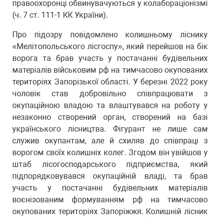
правоохоронці обвинувачуються у колабораціонізмі
(ч. 7 ст. 111-1 КК України).
Про підозру повідомлено колишньому ліснику
«Мелітопольського лісгоспу», який перейшов на бік
ворога та брав участь у постачанні будівельних
матеріалів військовим рф на тимчасово окупованих
територіях Запорізької області. У березні 2022 року
чоловік став добровільно співпрацювати з
окупаційною владою та влаштувався на роботу у
незаконно створений орган, створений на базі
українського лісництва. Фігурант не лише сам
служив окупантам, але й схиляв до співпраці з
ворогом своїх колишніх колег. Згодом він увійшов у
штаб лісогосподарського підприємства, який
підпорядковувався окупаційній владі, та брав
участь у постачанні будівельних матеріалів
воєнізованим формуванням рф на тимчасово
окупованих територіях Запоріжжя. Колишній лісник