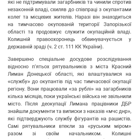
які не підтримували загарбників та чинили спротив
незаконній владі, схиляв до співпраці з окупантами
колег та місцевих жителів. Наразі він знаходиться
на тимчасово окупованій території Запорізької
області та продовжує служити окупаційній владі.
Колишній правоохоронець обвинувачується у
державній зраді (ч. 2 ст. 111 КК України).
Завершено спеціальне досудове розслідування
відносно п’ятьох рятувальників з міста Красний
Лиман Донецької області, які влаштувалися на
«службу» до окупантів під час тимчасової окупації
регіону. Вони працювали «за рублі» на загарбників
кілька місяців, поки українські війська не звільнили
місто. Після деокупації Лимана працівники ДБР
знайшли документи та виписки з наказів «мчс днр»,
які підтверджують службу фігурантів на рашистів.
Самі рятувальники втекли за «руським міром»
разом зі своїм начальником. Колишні