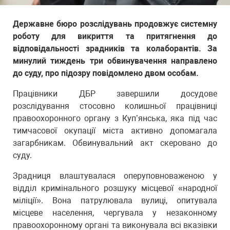
Державне бюро розслідувань продовжує системну
роботу для викриття та притягнення до
відповідальності зрадників та колаборантів. За
минулий тиждень три обвинувачення направлено
до суду, про підозру повідомлено двом особам.
Працівники ДБР завершили досудове
розслідування стосовно колишньої працівниці
правоохоронного органу з Куп’янська, яка під час
тимчасової окупації міста активно допомагала
загарбникам. Обвинувальний акт скеровано до
суду.
Зрадниця влаштувалася оперуповноваженою у
відділ кримінального розшуку місцевої «народної
міліції». Вона патрулювала вулиці, опитувала
місцеве населення, чергувала у незаконному
правоохоронному органі та виконувала всі вказівки