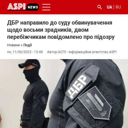
UA
RU
ДБР направило до суду обвинувачення
щодо восьми зрадників, двом
перебіжчикам повідомлено про підозру
Новини
»
Події
пн, 11/06/2023 - 13:48
Автор:
АСПІ - інформаційне агентство ASPI
#ООС
#боротьба
#ДФС
#Київ
#коронавірус
з
корупцією