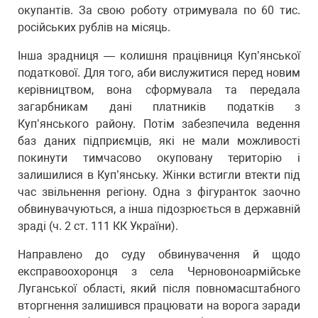
окупантів. За свою роботу отримувала по 60 тис.
російських рублів на місяць.
Інша зрадниця — колишня працівниця Куп’янської
податкової. Для того, аби вислужитися перед новим
керівництвом, вона сформувала та передала
загарбникам дані платників податків з
Куп’янського району. Потім забезпечила ведення
баз даних підприємців, які не мали можливості
покинути тимчасово окуповану територію і
залишилися в Куп’янську. Жінки встигли втекти під
час звільнення регіону. Одна з фігуранток заочно
обвинувачуються, а інша підозрюється в державній
зраді (ч. 2 ст. 111 КК України).
Направлено до суду обвинувачення й щодо
експравоохоронця з села Черновоноармійське
Луганської області, який після повномасштабного
вторгнення залишився працювати на ворога заради