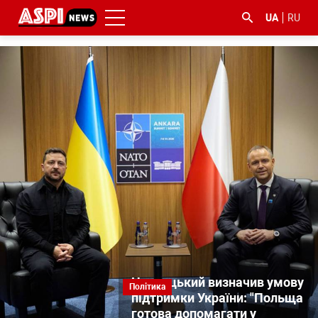
UA
RU
#ООС
#боротьба
#ДФС
#Київ
#коронавірус
з
корупцією
Навроцький визначив умову
Політика
підтримки України: "Польща
готова допомагати у