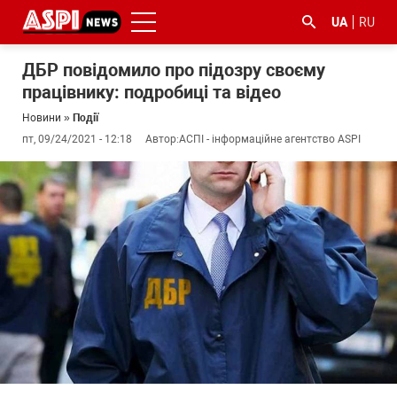
UA
RU
ДБР повідомило про підозру своєму
працівнику: подробиці та відео
Новини
»
Події
пт, 09/24/2021 - 12:18
Автор:
АСПІ - інформаційне агентство ASPI
#ООС
#боротьба
#ДФС
#Київ
#коронавірус
з
корупцією