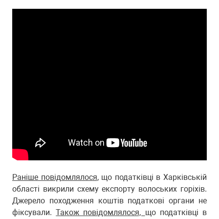
Раніше повідомлялося
, що податківці в Харківській
області викрили схему експорту волоських горіхів.
Джерело походження коштів податкові органи не
фіксували.
Також повідомлялося,
що податківці в