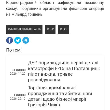
Кіровоградській області зафіксували незаконну
схему. Порушники організували фінансові операції
на мільярд гривень.
МИКОЛАЇВСЬКА ОБЛАСТЬ
ДБР
ДФС
По темі
ДБР оприлюднило перші деталі
катастрофи F-16 на Полтавщині:
31 ЛИПНЯ
пілот вижив, триває
2026, 14:20
розслідування
Торгівля, кримінальні
провадження та збитки: нові
1 ЛИПНЯ
деталі щодо бізнес-імперії
2026, 22:10
Григорія Чижа