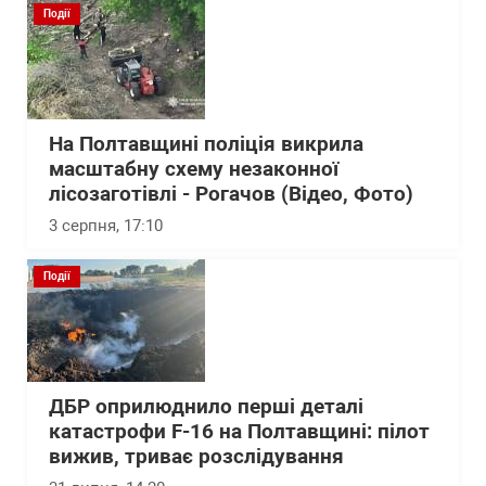
Події
На Полтавщині поліція викрила
масштабну схему незаконної
лісозаготівлі - Рогачов (Відео, Фото)
3 серпня, 17:10
Події
ДБР оприлюднило перші деталі
катастрофи F-16 на Полтавщині: пілот
вижив, триває розслідування