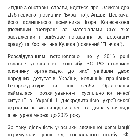
Згідно з обставин справи, йдеться про Олександра
Дубінського (позивний "Буратіно"), Андрія Деркача,
його колишнього помічника Ігоря Колеснікова
(позивний "Ветеран", за матеріалами СБУ вже
засуджений і відбуває покарання за державну
зраду) та Костянтина Кулика (позивний "Птичка").
Розслідуванням встановлено, що у 2016 році
головне управління Генштабу ЗС РФ створило
злочинну організацію, до якої увійшли двоє
народних депутатів України, колишній працівник
Генпрокуратури та інші особи. Організація
займалася розхитуванням суспільно-політичної
ситуації в Україні і дискредитацією української
держави на міжнародній арені та діяла у вигляді
агентурної мережі до 2022 року.
За таку діяльність учасники злочинної організації
отримували гроші від генерального штабу РФ.