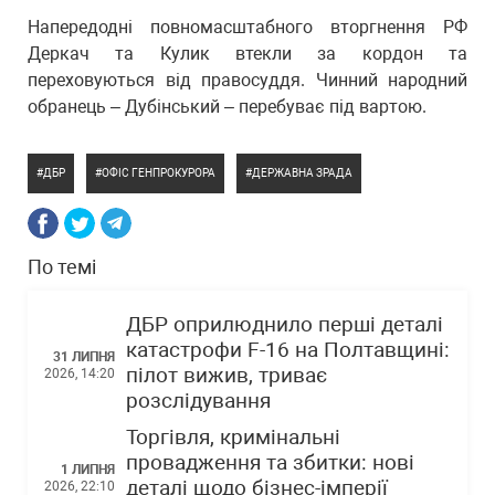
Напередодні повномасштабного вторгнення РФ
Деркач та Кулик втекли за кордон та
переховуються від правосуддя. Чинний народний
обранець – Дубінський – перебуває під вартою.
ДБР
ОФІС ГЕНПРОКУРОРА
ДЕРЖАВНА ЗРАДА
По темі
ДБР оприлюднило перші деталі
катастрофи F-16 на Полтавщині:
31 ЛИПНЯ
пілот вижив, триває
2026, 14:20
розслідування
Торгівля, кримінальні
провадження та збитки: нові
1 ЛИПНЯ
деталі щодо бізнес-імперії
2026, 22:10