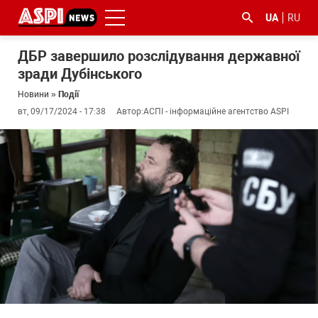
UA
RU
ДБР завершило розслідування державної
зради Дубінського
Новини
»
Події
вт, 09/17/2024 - 17:38
Автор:
АСПІ - інформаційне агентство ASPI
#ООС
#боротьба
#ДФС
#Київ
#коронавірус
з
корупцією