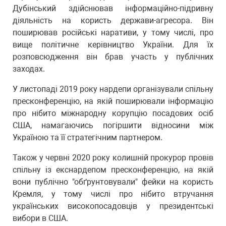
Дубінський здійснював інформаційно-підривну
діяльність на користь держави-агресора. Він
поширював російські наративи, у тому числі, про
вище політичне керівництво України. Для їх
розповсюдження він брав участь у публічних
заходах.
У листопаді 2019 року нардепи організували спільну
пресконференцію, на якій поширювали інформацію
про нібито міжнародну корупцію посадових осіб
США, намагаючись погіршити відносини між
Україною та її стратегічним партнером.
Також у червні 2020 року колишній прокурор провів
спільну із екснардепом пресконференцію, на якій
вони публічно "обґрунтовували" фейки на користь
Кремля, у тому числі про нібито втручання
українських високопосадовців у президентські
вибори в США.