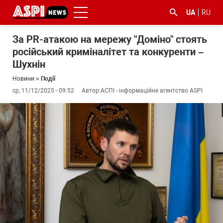
UA
RU
За PR-атакою на мережу "Доміно" стоять
російський криміналітет та конкуренти –
Шухнін
Новини
»
Події
ср, 11/12/2025 - 09:52
Автор:
АСПІ - інформаційне агентство ASPI
#ООС
#боротьба
#ДФС
#Київ
#коронавірус
з
корупцією