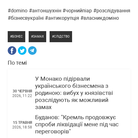
#domino #антоншухнін #чорнийпіар #розслідування
#бізнесвукраїні #антикорупція #власникдоміно
БІЗНЕС
ЗАМАХ
СЛІДСТВО
По темі
У Монако підірвали
українського бізнесмена з
30 ЧЕРВНЯ
родиною: вибух у князівстві
2026, 11:22
розслідують як можливий
замах
Буданов: "Кремль продовжує
15 ТРАВНЯ
спроби ліквідації мене під час
2026, 18:58
переговорів"