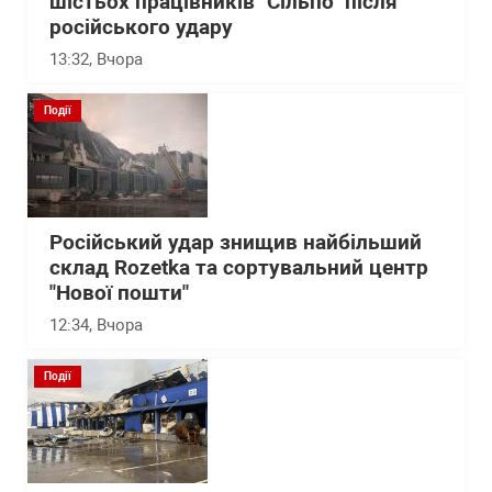
шістьох працівників "Сільпо" після
російського удару
13:32
, Вчора
Події
Російський удар знищив найбільший
склад Rozetka та сортувальний центр
"Нової пошти"
12:34
, Вчора
Події