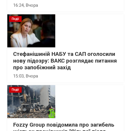
16:24
, Вчора
Події
Стефанішиній НАБУ та САП оголосили
нову підозру: ВАКС розглядає питання
про запобіжний захід
15:03
, Вчора
Події
Fozzy Group повідомила про загибель