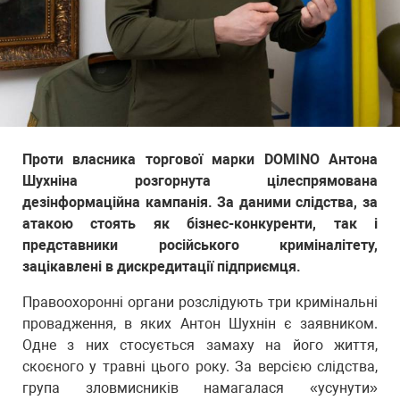
Проти власника торгової марки DOMINO Антона
Шухніна розгорнута цілеспрямована
дезінформаційна кампанія. За даними слідства, за
атакою стоять як бізнес-конкуренти, так і
представники російського криміналітету,
зацікавлені в дискредитації підприємця.
Правоохоронні органи розслідують три кримінальні
провадження, в яких Антон Шухнін є заявником.
Одне з них стосується замаху на його життя,
скоєного у травні цього року. За версією слідства,
група зловмисників намагалася «усунути»