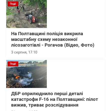
Події
На Полтавщині поліція викрила
масштабну схему незаконної
лісозаготівлі - Рогачов (Відео, Фото)
3 серпня, 17:10
Події
ДБР оприлюднило перші деталі
катастрофи F-16 на Полтавщині: пілот
вижив, триває розслідування