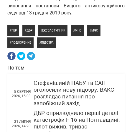
виконання постанови Вищого антикорупційного
суду від 13 грудня 2019 року.
ГБР
ДБР
ЕКСЗАСТУПНИК
МНС
МЧС
ПОДОЗРЕНИЕ
ПІДОЗРА
По темі
Стефанішиній НАБУ та САП
оголосили нову підозру: ВАКС
5 СЕРПНЯ
розглядає питання про
2026, 15:03
запобіжний захід
ДБР оприлюднило перші деталі
катастрофи F-16 на Полтавщині:
31 ЛИПНЯ
пілот вижив, триває
2026, 14:20