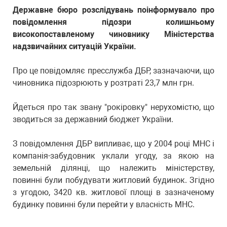
Державне бюро розслідувань поінформувало про
повідомлення підозри колишньому
високопоставленому чиновнику Міністерства
надзвичайних ситуацій України.
Про це повідомляє пресслужба ДБР, зазначаючи, що
чиновника підозрюють у розтраті 23,7 млн грн.
Йдеться про так звану "рокіровку" нерухомістю, що
зводиться за державний бюджет України.
З повідомлення ДБР випливає, що у 2004 році МНС і
компанія-забудовник уклали угоду, за якою на
земельній ділянці, що належить міністерству,
повинні були побудувати житловий будинок. Згідно
з угодою, 3420 кв. житлової площі в зазначеному
будинку повинні були перейти у власність МНС.