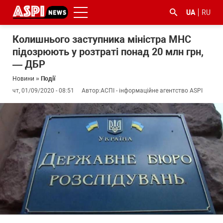
UA
RU
Колишнього заступника міністра МНС
підозрюють у розтраті понад 20 млн грн,
— ДБР
Новини
»
Події
чт, 01/09/2020 - 08:51
Автор:
АСПІ - інформаційне агентство ASPI
#ООС
#боротьба
#ДФС
#Київ
#коронавірус
з
корупцією