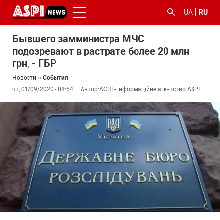
UA
RU
Бывшего замминистра МЧС
подозревают в растрате более 20 млн
грн, - ГБР
Новости
»
События
чт, 01/09/2020 - 08:54
Автор:
АСПІ - інформаційне агентство ASPI
#ООС
#боротьба
#гфс
#Киев
#коронавірус
з
корупцією