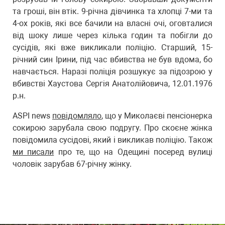
та гроші, він втік. 9-річна дівчинка та хлопці 7-ми та
4-ох років, які все бачили на власні очі, оговталися
від шоку лише через кілька годин та побігли до
сусідів, які вже викликали поліцію. Старший, 15-
річний син Ірини, під час вбивства не був вдома, бо
навчається. Наразі поліція розшукує за підозрою у
вбивстві Хаустова Сергія Анатолійовича, 12.01.1976
р.н.
ASPI news
повідомляло
, що у Миколаєві пенсіонерка
сокирою зарубала свою подругу. Про скоєне жінка
повідомила сусідові, який і викликав поліцію. Також
ми писали
про те, що на Одещині посеред вулиці
чоловік зарубав 67-річну жінку.