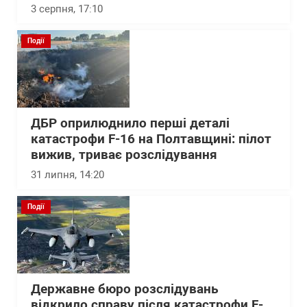
3 серпня, 17:10
Події
ДБР оприлюднило перші деталі
катастрофи F-16 на Полтавщині: пілот
вижив, триває розслідування
31 липня, 14:20
Події
Державне бюро розслідувань
відкрило справу після катастрофи F-