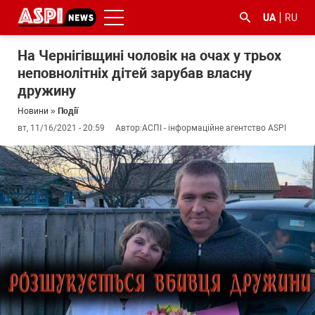
UA
RU
На Чернігівщині чоловік на очах у трьох
неповнолітніх дітей зарубав власну
дружину
Новини
»
Події
вт, 11/16/2021 - 20:59
Автор:
АСПІ - інформаційне агентство ASPI
#ООС
#боротьба
#ДФС
#Київ
#коронавірус
з
корупцією