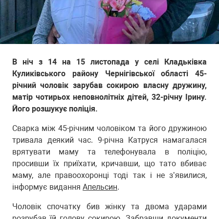
В ніч з 14 на 15 листопада у селі Кладьківка
Куликівського району Чернігівської області 45-
річний чоловік зарубав сокирою власну дружину,
матір чотирьох неповнолітніх дітей, 32-річну Ірину.
Його розшукує поліція.
Сварка між 45-річним чоловіком та його дружиною
тривала деякий час. 9-річна Катруся намагалася
врятувати маму та телефонувала в поліцію,
просивши їх приїхати, кричавши, що тато вбиває
маму, але правоохоронці тоді так і не з’явилися,
інформує видання
Апельсин
.
Чоловік спочатку бив жінку та двома ударами
розрубав їй голову сокирою. Забравши документи